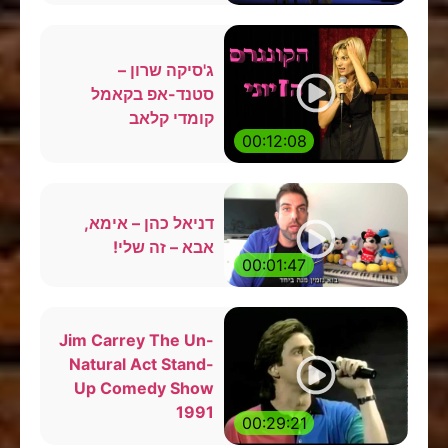
ג'סיקה שרון –
סטנד-אפ בקאמל
קומדי קלאב
00:12:08
דניאל כהן – אימא,
אבא – זה שלי!
00:01:47
Jim Carrey The Un-
Natural Act Stand-
Up Comedy Show
1991
00:29:21