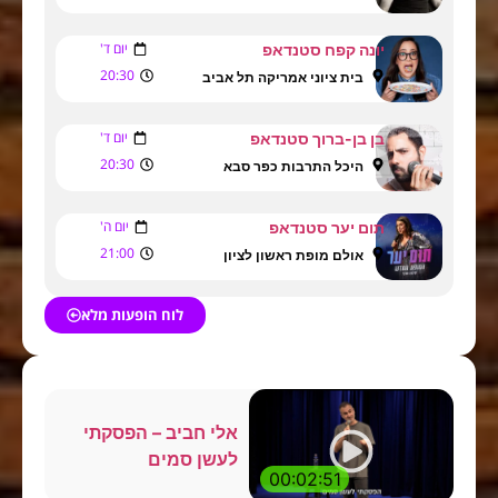
יום ד'
יונה קפח סטנדאפ
20:30
בית ציוני אמריקה תל אביב
יום ד'
בן בן-ברוך סטנדאפ
20:30
היכל התרבות כפר סבא
יום ה'
תום יער סטנדאפ
21:00
אולם מופת ראשון לציון
לוח הופעות מלא
אלי חביב – הפסקתי
לעשן סמים
00:02:51