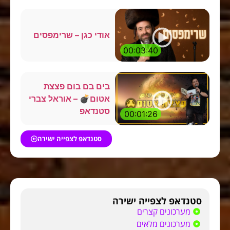
אודי כגן – שרימפסים
00:03:40
בים בם בום פצצת
אטום💣 – אוראל צברי
סטנדאפ
00:01:26
סטנדאפ לצפייה ישירה
סטנדאפ לצפייה ישירה
מערכונים קצרים
מערכונים מלאים