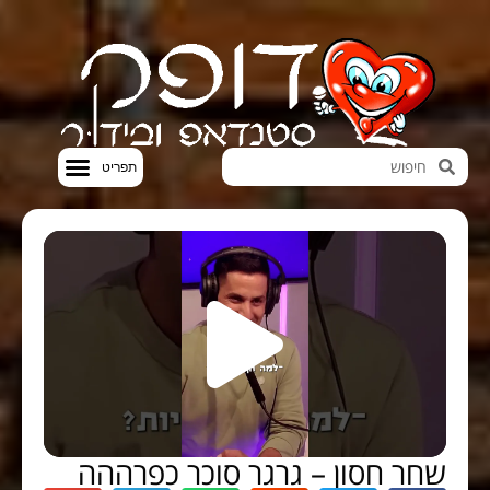
חדשות הבידור
סטנדאפ VOD
שחר חסון – גרגר סוכר כפרההה