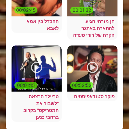
00:02:45
00:01:32
חן מזרחי הגיע
ההבדל בין אמא
להתארח באתגר
לאבא
הקרח של רודי סעדה
00:01:15
00:52:52
פוקר סטנדאפיסטים
טריילר הרצאה
"לשבור את
המטריקס" בקרוב
ברחבי כנען