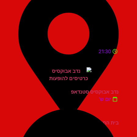
21:30
נדב אבוקסיס סטנדאפ
יום ש'
בית החייל תל אביב