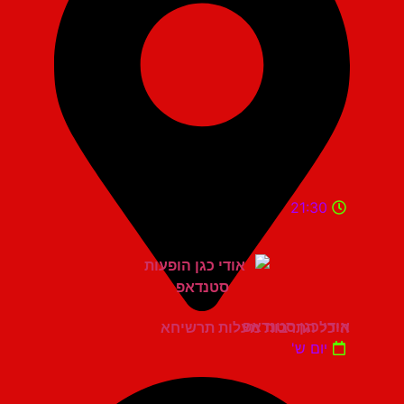
21:30
אודי כגן סטנדאפ
היכל התרבות מעלות תרשיחא
יום ש'