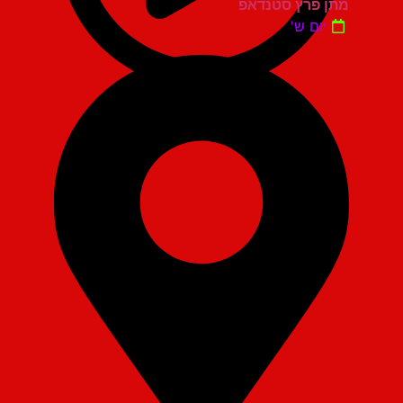
מתן פרץ סטנדאפ
יום ש'