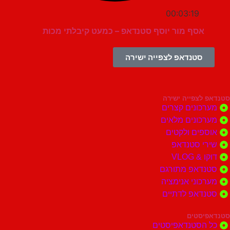
00:03:19
אסף מור יוסף סטנדאפ – כמעט קיבלתי מכות
סטנדאפ לצפייה ישירה
צפייה ישירה
ונים קצרים
ונים מלאים
ים ולקטים
י סטנדאפ
 VLOG
דאפ מתורגם
וני אנימציה
דאפ לדתיים
סטים
הסטנדאפיסטים