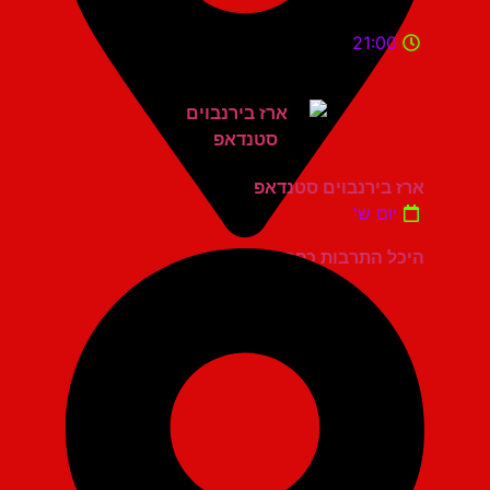
21:00
ארז בירנבוים סטנדאפ
יום ש'
היכל התרבות כפר סבא