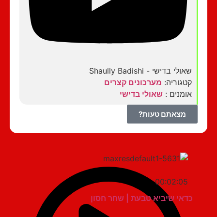
שאולי בדישי - Shaully Badishi
קטגוריה:
מערכונים קצרים
אומנים :
שאולי בדישי
מצאתם טעות?
00:02:05
כדאי שיביא טבעת | שחר חסון