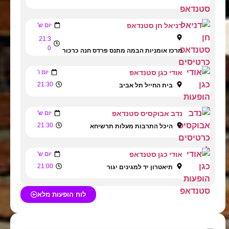
דניאל חן סטנדאפ
יום ש'
21:3
0
מרכז אומניות הבמה מתנס פרדס חנה כרכור
אודי כגן סטנדאפ
יום ו'
21:30
בית החייל תל אביב
נדב אבוקסיס סטנדאפ
יום ש'
21:30
היכל התרבות מעלות תרשיחא
אודי כגן סטנדאפ
יום ש'
21:00
תיאטרון יד למגינים יגור
לוח הופעות מלא