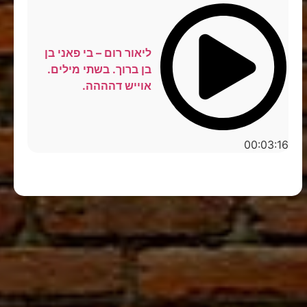
ליאור רום – בי פאני בן
בן ברוך. בשתי מילים.
אוייש דהההה.
00:03:16
סטנדאפ לצפייה ישירה