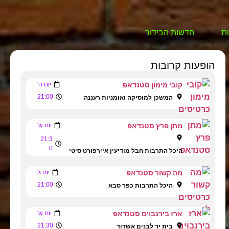
ת
חדשות הבידור
הופעות קרובות
קובי מימון סטנדאפ
יום ה'
21:00
המשכן למוסיקה ואומניות רעננה
מתן פרץ סטנדאפ
יום ש'
21:3
0
היכל התרבות חבל מודיעין איירפורט סיטי
מה קשור סטנדאפ
יום ג'
21:00
היכל התרבות כפר סבא
ארז בירנבוים סטנדאפ
יום ש'
21:30
בית יד לבנים אשדוד