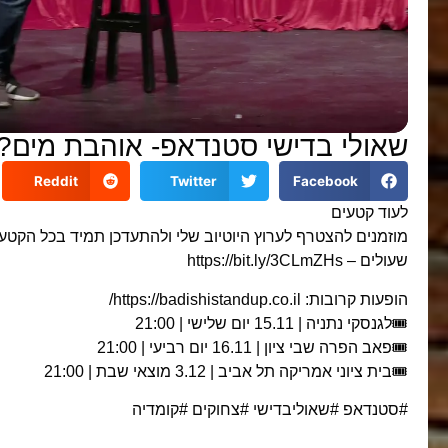
שאולי בדישי סטנדאפ- אוהבת מים?
Reddit
Twitter
Facebook
לעוד קטעים
מוזמנים להצטרף לערוץ היוטיוב שלי ולהתעדכן תמיד בכל הקט
שעולים – https://bit.ly/3CLmZHs
הופעות קרובות: https://badishistandup.co.il/
🎟️לגנסקי נתניה | 15.11 יום שלישי | 21:00
🎟️פאב הפרה שבי ציון | 16.11 יום רביעי | 21:00
🎟️בית ציוני אמריקה תל אביב | 3.12 מוצאי שבת | 21:00
#סטנדאפ #שאוליבדישי #צחוקים #קומדיה