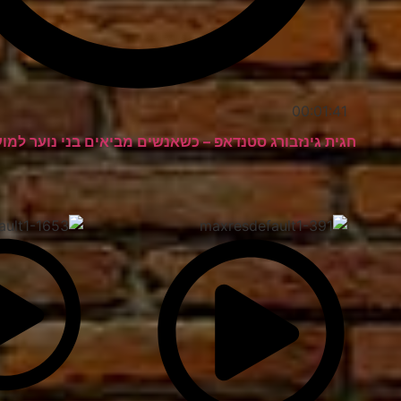
00:01:41
חגית גינזבורג סטנדאפ – כשאנשים מביאים בני נוער למו