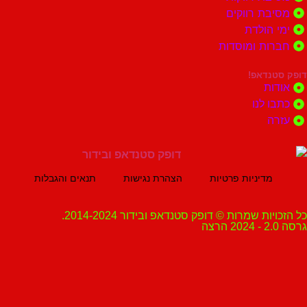
ת רווקים
הולדת
ות ומוסדות
נדאפ!
ת
 לנו
ה
מדיניות פרטיות
הצהרת נגישות
תנאים והגבלות
ת שמרות © דופק סטנדאפ ובידור 2014-2024.