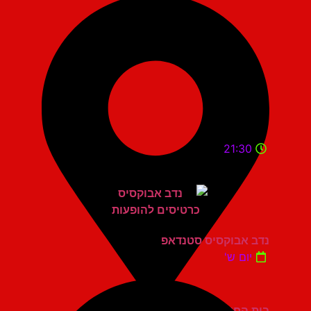
21:30
נדב אבוקסיס סטנדאפ
יום ש'
בית החייל תל אביב