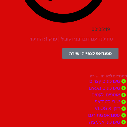
00:05:19
סחילנד עם דובדבני וקובץ' | פרק 1: החיקוי
סטנדאפ לצפייה ישירה
צפייה ישירה
ונים קצרים
ונים מלאים
ים ולקטים
י סטנדאפ
 VLOG
דאפ מתורגם
וני אנימציה