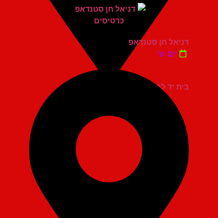
דניאל חן סטנדאפ
יום ש'
בית יד לבנים אשדוד