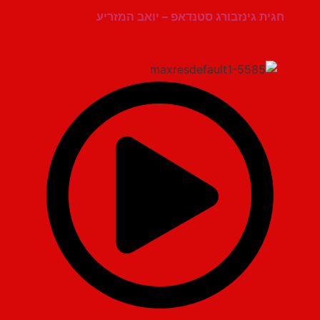
חגית גינזבורג סטנדאפ – יואב המזריע