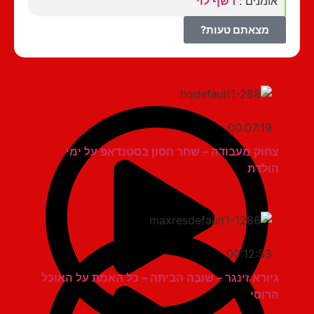
אומנים :
רשף לוי
מצאתם טעות?
00:07:19
צחוק מעבודה – שחר חסון בסטנדאפ על ימי
הולדת
00:12:53
גיורא זינגר – שובַּה הביתה – כל האמת על האוכל
הרוסי