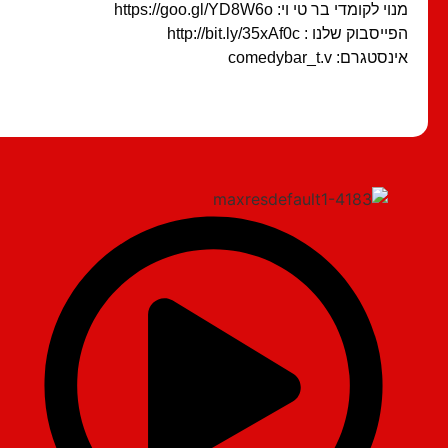
מנוי לקומדי בר טי וי: https://goo.gl/YD8W6o
הפייסבוק שלנו : http://bit.ly/35xAf0c
אינסטגרם: comedybar_t.v