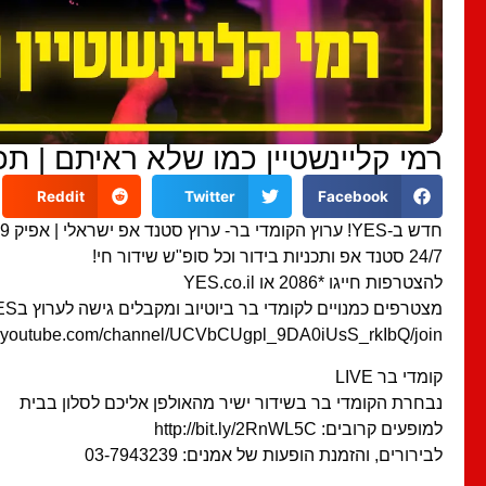
רמי קליינשטיין כמו שלא ראיתם | תכנ
Reddit
Twitter
Facebook
חדש ב-YES! ערוץ הקומדי בר- ערוץ סטנד אפ ישראלי | אפיק 39 בשלט
24/7 סטנד אפ ותכניות בידור וכל סופ"ש שידור חי!
להצטרפות חייגו *2086 או YES.co.il
מצטרפים כמנויים לקומדי בר ביוטיוב ומקבלים גישה לערוץ בYES
w.youtube.com/channel/UCVbCUgpl_9DA0iUsS_rkIbQ/join
קומדי בר LIVE
נבחרת הקומדי בר בשידור ישיר מהאולפן אליכם לסלון בבית
למופעים קרובים: http://bit.ly/2RnWL5C
לבירורים, והזמנת הופעות של אמנים: 03-7943239