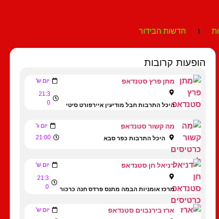
ת
חדשות הבידור
הופעות קרובות
מתן פרץ סטנדאפ
יום ש'
21:3
0
היכל התרבות חבל מודיעין איירפורט סיטי
מה קשור סטנדאפ
יום ג'
21:00
היכל התרבות כפר סבא
דניאל חן סטנדאפ
יום ש'
21:3
0
מרכז אומניות הבמה מתנס פרדס חנה כרכור
ארז בירנבוים סטנדאפ
יום ש'