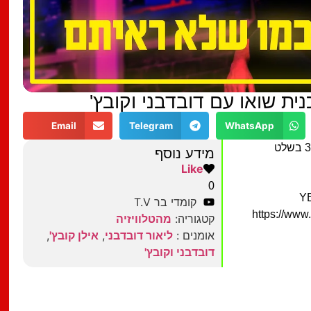
ית שואו עם דובדבני וקובץ'
Email
Telegram
WhatsApp
מידע נוסף
Like
0
קומדי בר T.V
https://ww
קטגוריה:
מהטלוויזיה
אומנים :
ליאור דובדבני
,
אילן קובץ'
,
דובדבני וקובץ'