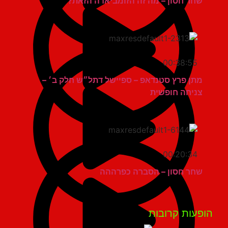
שחר חסון – מה זה הזומביאדה הזאת?
00:38:55
מתן פרץ סטנדאפ – ספיישל דתל״ש חלק ב׳ –
צניחה חופשית
00:20:34
שחר חסון – הסברה כפרההה
פעות קרובות