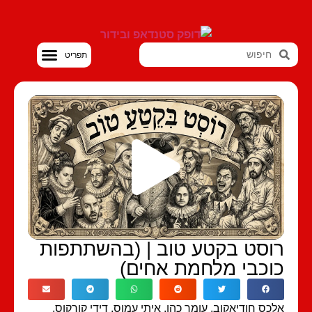
סטנדאפ VOD
וסט בקטע טוב | (בהשתתפות
וכבי מלחמת אחים)
כס חודיאקוב, עומר כהן, איתי עמוס, דידי קורקוס,