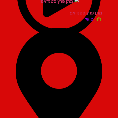
מתן פרץ סטנדאפ
יום ש'