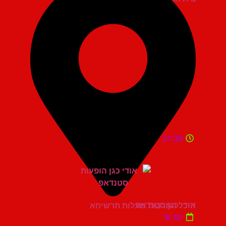
21:30
אודי כגן סטנדאפ
היכל התרבות מעלות תרשיחא
יום ש'