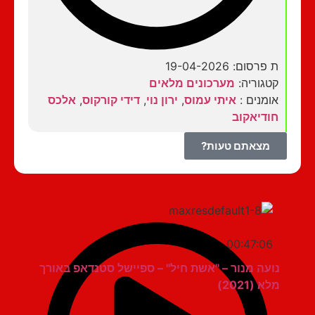
ת פרסום: 19-04-2026
קטגוריה:
מערכונים מלאים
אומנים :
איתי עמוס
,
ירון נוי
,
דידי קורקוס
,
אלכס
חודיאקוב
מצאתם טעות?
00:47:06
נועה מנור – "אשת חיל" – ספיישל סטנדאפ באורך
מלא (2021)