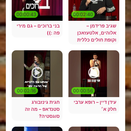
00:00:43
00:02:40
גיב פרידמן –
בני ברוכים – גם מירי
לוהים, אלטעזאכן
פה :))
קופת חולים כללית
00:02:16
00:00:56
ידן דיין – רופא ערבי
חגית גינזבורג
לק א׳
סטנדאפ – מה זה
סוגסטיה?