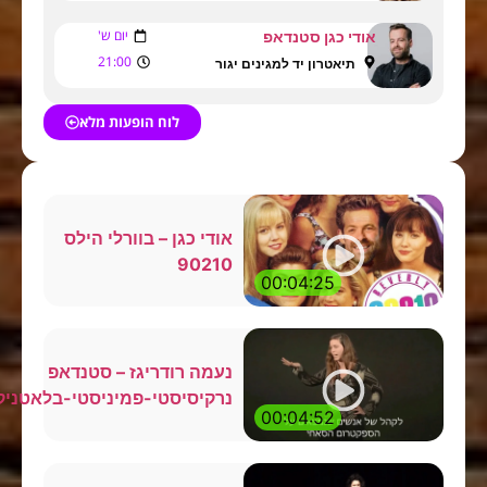
יום ש'
אודי כגן סטנדאפ
21:00
תיאטרון יד למגינים יגור
לוח הופעות מלא
אודי כגן – בוורלי הילס
90210
00:04:25
נעמה רודריגז – סטנדאפ
נרקיסיסטי-פמיניסטי-בלאטניקופיסטי
00:04:52