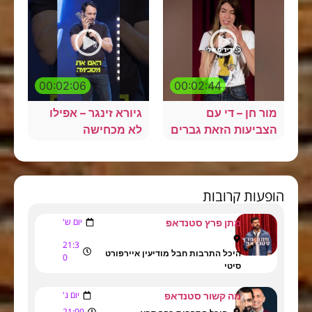
00:02:06
00:02:44
ור חן – די עם
גיורא זינגר – אפילו
צביעות הזאת גברים
לא מכחישה
פעות קרובות
יום ש'
מתן פרץ סטנדאפ
21:3
היכל התרבות חבל מודיעין איירפורט
0
סיטי
יום ג'
מה קשור סטנדאפ
21:00