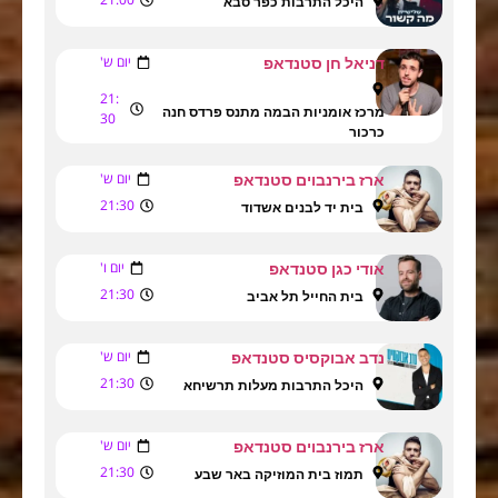
היכל התרבות כפר סבא
יום ש'
דניאל חן סטנדאפ
21:
מרכז אומניות הבמה מתנס פרדס חנה
30
כרכור
יום ש'
ארז בירנבוים סטנדאפ
21:30
בית יד לבנים אשדוד
יום ו'
אודי כגן סטנדאפ
21:30
בית החייל תל אביב
יום ש'
נדב אבוקסיס סטנדאפ
21:30
היכל התרבות מעלות תרשיחא
יום ש'
ארז בירנבוים סטנדאפ
21:30
תמוז בית המוזיקה באר שבע