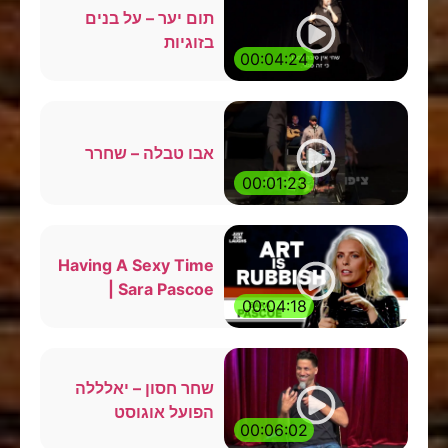
תום יער – על בנים
בזוגיות
00:04:24
אבו טבלה – שחרר
00:01:23
Having A Sexy Time
| Sara Pascoe
00:04:18
שחר חסון – יאלללה
הפועל אוגוסט
00:06:02