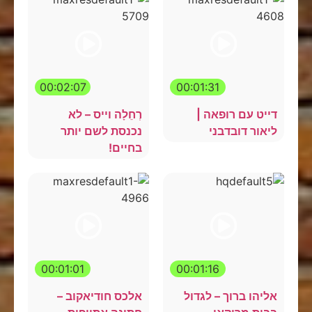
00:02:07
00:01:31
דייט עם רופאה |
רְחֵלָה וייס – לא
ליאור דובדבני
נכנסת לשם יותר
בחיים!
00:01:01
00:01:16
אליהו ברוך – לגדול
אלכס חודיאקוב –