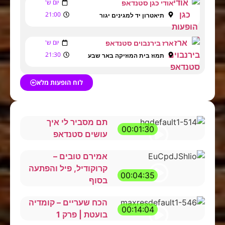
יום ש'
אודי כגן סטנדאפ
21:00
תיאטרון יד למגינים יגור
יום ש'
ארז בירנבוים סטנדאפ
21:30
תמוז בית המוזיקה באר שבע
לוח הופעות מלא
תם מסביר לי איך
00:01:30
עושים סטנדאפ
אמירם טובים –
קרוקודיל, פיל והפתעה
00:04:35
בסוף
הכח שעריים – קומדיה
00:14:04
בועטת | פרק 1