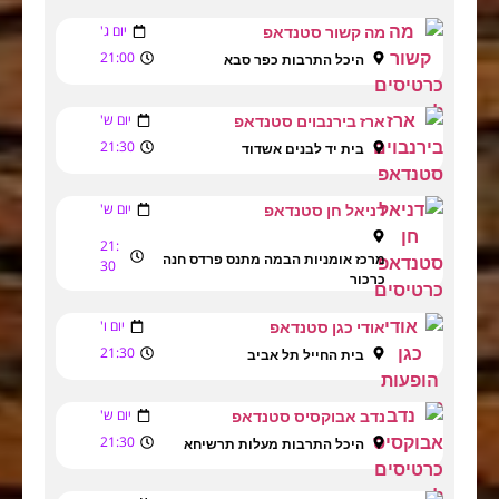
יום ג'
מה קשור סטנדאפ
21:00
היכל התרבות כפר סבא
יום ש'
ארז בירנבוים סטנדאפ
21:30
בית יד לבנים אשדוד
יום ש'
דניאל חן סטנדאפ
21:
מרכז אומניות הבמה מתנס פרדס חנה
30
כרכור
יום ו'
אודי כגן סטנדאפ
21:30
בית החייל תל אביב
יום ש'
נדב אבוקסיס סטנדאפ
21:30
היכל התרבות מעלות תרשיחא