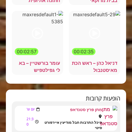
בבית מרוקאי
חתונה אתיופית
00:02:57
00:02:35
דניאל כהן – ראש הכת
עומר בורשטיין – בא
מאיסטנבול
לי גפילטפיש
הופעות קרובות
יום ש'
מתן פרץ סטנדאפ
21:3
היכל התרבות חבל מודיעין איירפורט
0
סיטי