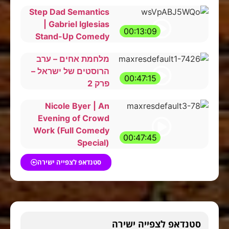
Step Dad Semantics
| Gabriel Iglesias
00:13:09
Stand-Up Comedy
מלחמת אחים – ערב
הרוסטים של ישראל –
00:47:15
פרק 2
Nicole Byer | An
Evening of Crowd
Work (Full Comedy
00:47:45
Special)
סטנדאפ לצפייה ישירה
סטנדאפ לצפייה ישירה