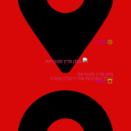
21:30
מתן פרץ סטנדאפ
היכל התרבות ספי ריבלין נתניה
יום ש'