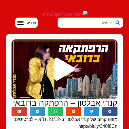
סטנדאפ VOD
נדי אבלסון – הרפתקה בדובאי
מופע קרוב של קנדי אבלסון: ב-21/12, ת"א – לכרטיסים:
http://bit.ly/340f8