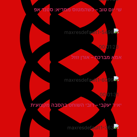
שי יום טוב – כשהמטוס ממריא: סטנד אפ
00:01:23
אמא מברכת – אורן זוזל
00:01:31
יאיר יעקבי – דובי השוחט בהסבה מקצועית