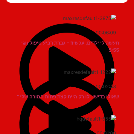
00:06:09
תעשה לי ילדים, עכשיו! – גברת רביע טיפול זוגי
5:55
00:02:43
שאולי בדישי "לו רק היית קצת פחות המורה שלי "
00:01:00