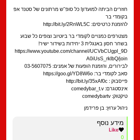
זרים הביתה למועדון! כל סופ"ש מרתונים של סטנד אפ
ומדי בר
מנת כרטיסים: http://bit.ly/2RnWL5C
טרפים כמנויים לקומדי בר ביוטיוב וצופים כל שבוע
ר חסון באנגלית 3 יחידות בשידור ישיר!
https://www.youtube.com/channel/UCVbCUgpl_
A0iUsS_rkIbQ/jo
ירורים, והזמנת הופעות של אמנים: 03-5607075
 לקומדי בר: https://goo.gl/YD8W6o
וק : http://bit.ly/35xAf0c
סטגרם: comedybar_t.v
וק: comedybartv
הול ערוץ: בן פרידמן
מידע נוסף
Like
0