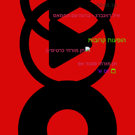
00:05:36
איל רוזנברג – ברוגז עם החמאס
פעות קרובות
חן מזרחי סטנד אפ
יום ש'