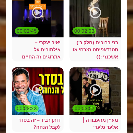
00:02:45
00:02:03
בני ברוכים (חלק ב')
יאיר יעקבי –
סטנדאפיסט מזרחי או
אילתורים על
אשכנזי :))
אתרוגים זה החיים
00:02:23
00:03:57
מעיין מהעבודה |
דותן רביד – זה בסדר
אלעד גלעדי
לקבל הנחה?