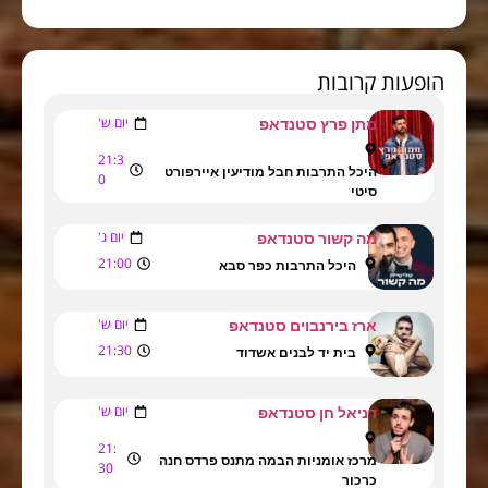
הופעות קרובות
יום ש'
מתן פרץ סטנדאפ
21:3
היכל התרבות חבל מודיעין איירפורט
0
סיטי
יום ג'
מה קשור סטנדאפ
21:00
היכל התרבות כפר סבא
יום ש'
ארז בירנבוים סטנדאפ
21:30
בית יד לבנים אשדוד
יום ש'
דניאל חן סטנדאפ
21:
מרכז אומניות הבמה מתנס פרדס חנה
30
כרכור