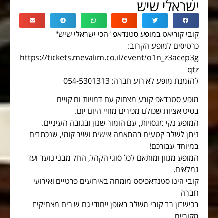
ישראלי שיש
קובי קוריאט במופע סטנדאפ "הכי ישראלי שיש"
כרטיסים למופע הקרוב:
https://tickets.mevalim.co.il/event/o1n_z3acep3g
qtz
להזמנת מופע לאירוע חברה: 054-5301313
מופע סטנדאפ קורע מצחוק עם דמויות וחיקויים
בסיטואציות שכולם מכירים מחיי היום יום.
המופע נקי מגסויות, עם הומור שנון ובגובה העיניים.
ניתן לשלב קטעים בהתאמה אישית ושיר קומי, שנכתבים
במיוחד עבורכם!
המופע מגוון ומותאם לכל סוגי הקהל, החל מבני נוער ועד
גמלאים.
קובי הינו סטנדאפיסט מומחה באירועים פרטיים ואירועי
חברה
בכישרון רב קובי משלב באופן ייחודי גם שירים מצחיקים
מקוריים