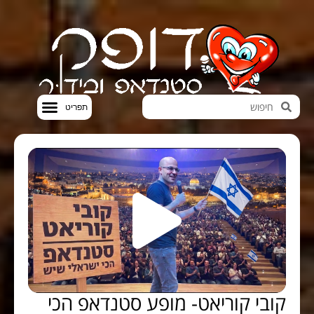
חדשות הבידור
סטנדאפ VOD
קובי קוריאט- מופע סטנדאפ הכי