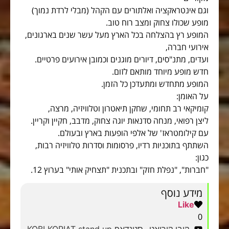
וגם אינטראקציה ואלתורים עם הקהל (מבלי לרדת נמוך)
מופע שכולו צחוק ומצב רוח טוב.
​המופע רץ בהצלחה בכל הארץ מעל עשר שנים בארגונים,
אירועי חברה,
ועדים, מתנ"סים, דיורים מוגנים וכמובן אירועים פרטיים.
חדש מופע מיוחד מותאם לזום.
המופע מתחדש ומתעדכן כל הזמן.
על האומן:
קומיקאי רב תחומי, שחקן תיאטרון וטלוויזיה, מרצה,
ליצן רפואי, מנחה סדנאות יוגה צחוק, מדבב, חקיין וקריין.
עם קילומטראז' של אלפי הופעות בארץ ובעולם.
השתתף בתוכניות רדיו, פרסומות וסדרות טלוויזיה רבות,
כגון:
"חברות", "נפלת חזק" ובתכנית "תצחיק אותי" בערוץ 12.
מידע נוסף
Like
0