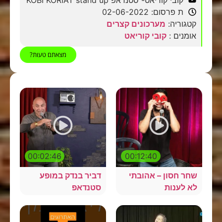
קובי קוריאט- סטנדאפ KOBI KORIAT stand up
ת פרסום: 02-06-2022
קטגוריה:
מערכונים קצרים
אומנים :
קובי קוריאט
מצאתם טעות?
00:02:46
00:12:40
שחר חסון – אהובתי
דביר בנדק במופע
לא לענות
סטנדאפ