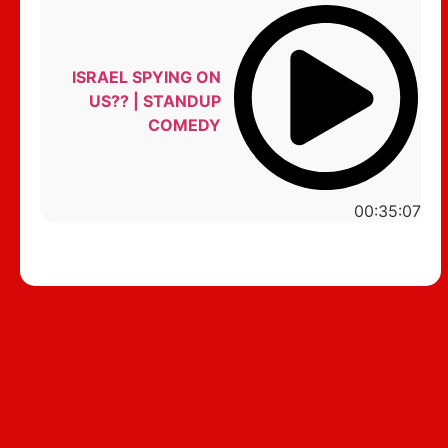
ISRAEL SPYING ON
US?? | STANDUP
COMEDY
00:35:07
סטנדאפ לצפייה ישירה