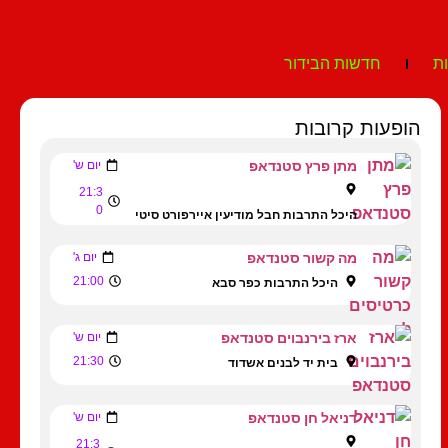
ת
חדשות הבידור
הופעות קרובות
מתן פרץ סטנדאפ
יום ש'
21:3
0
היכל התרבות חבל מודיעין איירפורט סיטי
מה קשור סטנדאפ
יום ג'
21:00
היכל התרבות כפר סבא
ארז בירנבוים סטנדאפ
יום ש'
21:30
בית יד לבנים אשדוד
דניאל חן סטנדאפ
יום ש'
21:3