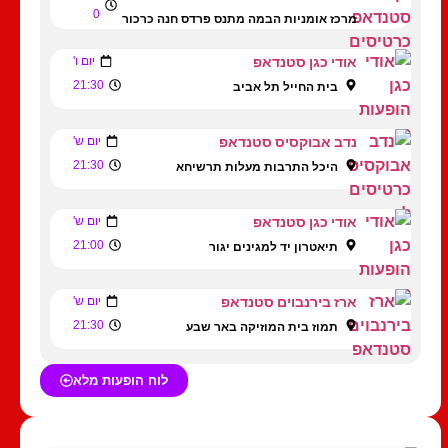
0
מרכז אומניות הבמה מתנס פרדס חנה כרכור
אודי כגן סטנדאפ
יום ו'
21:30
בית החייל תל אביב
נדב אבוקסיס סטנדאפ
יום ש'
21:30
היכל התרבות מעלות תרשיחא
אודי כגן סטנדאפ
יום ש'
21:00
תיאטרון יד למגינים יגור
ארז בירנבוים סטנדאפ
יום ש'
21:30
תמוז בית המוזיקה באר שבע
לוח הופעות מלא