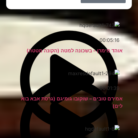
00:05:16
אוהד מימרן – בשכונה למטה (הקונה מטטה)
00:01:39
אמירם טובים – שוקובו גומיגם (גרסת אבא בוא
לים)