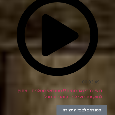
00:03:49
רועי צברי נגד סמים?! סטנדאפ סטלנים – מחוץ
לחוק עם רועי לוי – קומדי סנטרל
סטנדאפ לצפייה ישירה