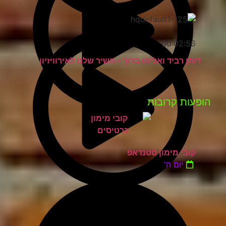
00:02:56
דותן רביד ואליהו ברוך – השיר שלנו לאירוויזיון
פעות קרובות
קובי מימון סטנדאפ
יום ה'