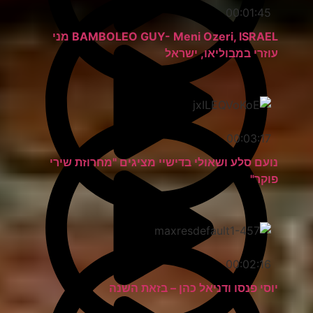
00:01:45
BAMBOLEO GUY- Meni Ozeri, ISRAEL מני
עוזרי במבוליאו, ישראל
00:03:17
נועם סלע ושאולי בדישיי מציגים "מחרוזת שירי
פוקר"
00:02:16
יוסי פנסו ודניאל כהן – בזאת השנה