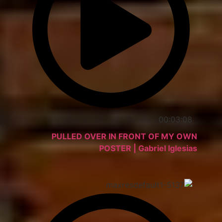
00:03:08
PULLED OVER IN FRONT OF MY OWN
POSTER | Gabriel Iglesias