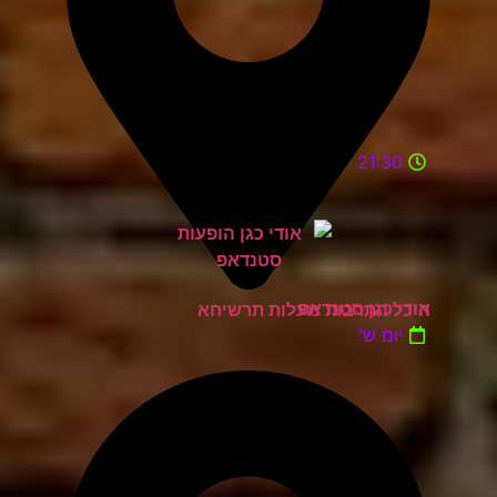
21:30
אודי כגן סטנדאפ
היכל התרבות מעלות תרשיחא
יום ש'