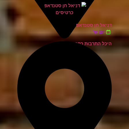
דניאל חן סטנדאפ
יום ש'
היכל התרבות כפר סבא