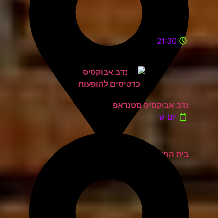
21:30
נדב אבוקסיס סטנדאפ
יום ש'
בית החייל תל אביב