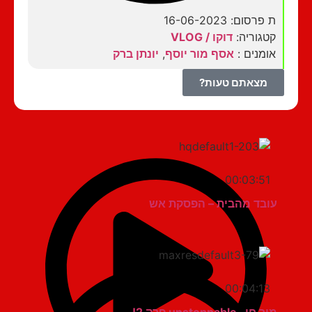
ת פרסום: 16-06-2023
קטגוריה:
דוקו / VLOG
אומנים :
אסף מור יוסף
,
יונתן ברק
מצאתם טעות?
00:03:51
עובד מהבית – הפסקת אש
00:04:13