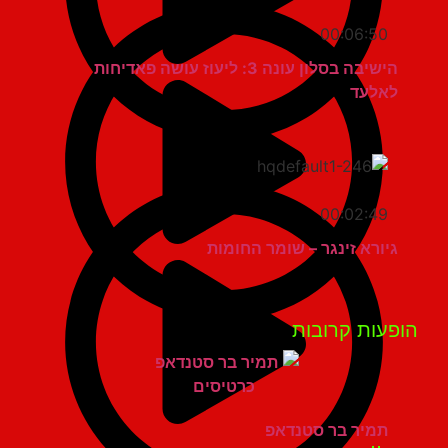
00:06:50
הישיבה בסלון עונה 3: ליעוז עושה פאדיחות
לאלעד
00:02:49
גיורא זינגר – שומר החומות
פעות קרובות
תמיר בר סטנדאפ