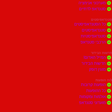
וני אנימציה
דאפ לדתיים
סטים
הסטנדאפיסטים
דאפיסטים
דאפיסטיות
בי סטנדאפ
בידור
ל האדום!
ות הבידור
ן דופק
ות
ות קרובות
הופעות
ות ומקומות
וני סטנדאפ