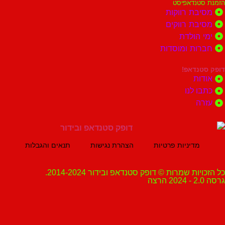
נדאפיסט
ת רווקות
ת רווקים
הולדת
ות ומוסדות
נדאפ!
ת
 לנו
ה
מדיניות פרטיות
הצהרת נגישות
תנאים והגבלות
ת שמרות © דופק סטנדאפ ובידור 2014-2024.