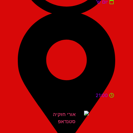
יום ש'
21:00