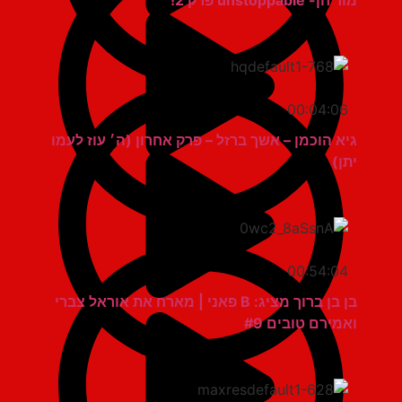
מור חן- unstoppable פרק 2!
00:04:06
גיא הוכמן – אשך ברזל – פרק אחרון (ה׳ עוז לעמו
יתן)
00:54:04
בן בן ברוך מציג: B פאני | מארח את אוראל צברי
ואמירם טובים #9