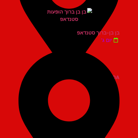
בן בן-ברוך סטנדאפ
יום ג'
ZOA קומדי בר