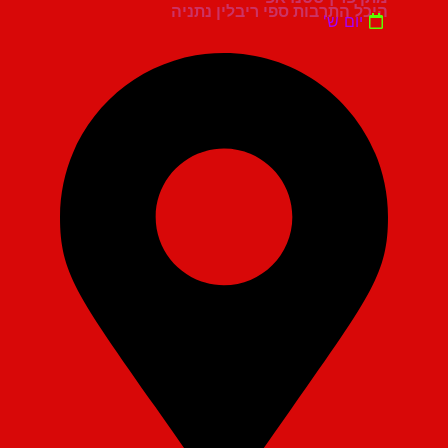
היכל התרבות ספי ריבלין נתניה
יום ש'