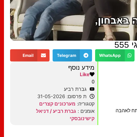
55
Email
Telegram
WhatsApp
מידע נוסף
Like
0
גברת רביע
ת פרסום: 31-05-2026
קטגוריה:
מערכונים קצרים
פתח לאהבה
אומנים :
גברת רביע / דניאל
קישינובסקי
מצאתם טעות?