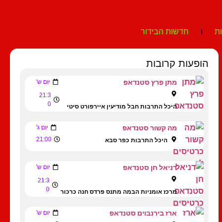
ת
חדשות הבידור
הופעות קרובות
מתן פרץ סטנדאפ
יום ש'
21:3
0
היכל התרבות חבל מודיעין איירפורט סיטי
מה קשור סטנדאפ
יום ג'
21:00
היכל התרבות כפר סבא
דניאל חן סטנדאפ
יום ש'
21:3
0
מרכז אומניות הבמה מתנס פרדס חנה כרכור
ארז בירנבוים סטנדאפ
יום ש'