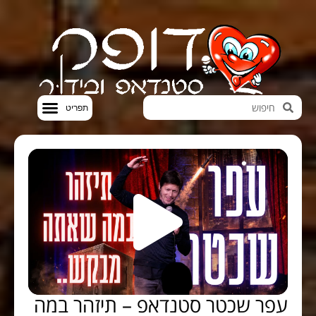
חדשות הבידור
סטנדאפ VOD
עפר שכטר סטנדאפ – תיזהר במה