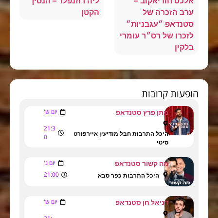
אלכס חודיאקוב –
ליה רוזנפלד – הנסיך
ערב הזכרה של
הקטן
סטנדאפ ״עגבניות״
לזכרו של רס״ר עומרי
בלקין
הופעות קרובות
יום ש'
מתן פרץ סטנדאפ
21:3
היכל התרבות חבל מודיעין איירפורט
0
סיטי
יום ג'
מה קשור סטנדאפ
21:00
היכל התרבות כפר סבא
יום ש'
דניאל חן סטנדאפ