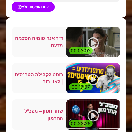
לוח הופעות מלא
ד"ר אנה טומיה הסכמה
מדעת
00:03:03
רוסט לקהילה הטרנסית
| לאון בור
00:17:07
שחר חסון – מפכ"ל
החרמון
00:23:28