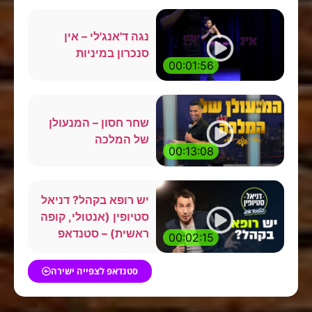
נגה ד'אנג'לי – אין
סנכרון במיניות
00:01:56
שחר חסון – המנעולן
של המלכה
00:13:08
יש רופא בקהל? דניאל
סטיופין (אנטולי, קופה
ראשית) – סטנדאפ
00:02:15
סטנדאפ לצפייה ישירה