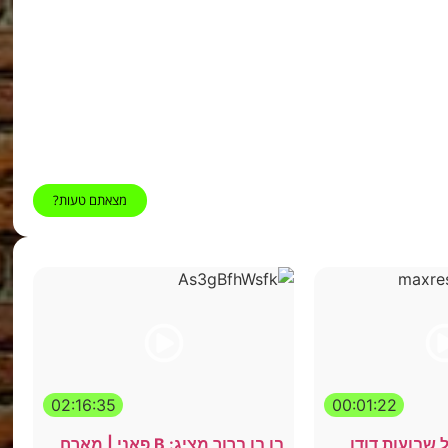
מצאתם טעות?
02:16:35
00:01:22
שבועות דודו
בן בן ברוך מציג: B פאני | מארח