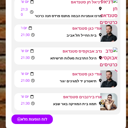
יום ש'
דניאל חן סטנדאפ
21:3
0
מרכז אומניות הבמה מתנס פרדס חנה כרכור
יום ו'
אודי כגן סטנדאפ
21:30
בית החייל תל אביב
יום ש'
נדב אבוקסיס סטנדאפ
21:30
היכל התרבות מעלות תרשיחא
יום ש'
אודי כגן סטנדאפ
21:00
תיאטרון יד למגינים יגור
יום ש'
ארז בירנבוים סטנדאפ
21:30
תמוז בית המוזיקה באר שבע
לוח הופעות מלא