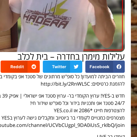
עלילות מימרן בחדרה – בית לכלב
Reddit
Twitter
Facebook
חוזרים הביתה למועדון! כל סופ"ש מרתונים של סטנד אפ בקומדי ב
להזמנת כרטיסים: http://bit.ly/2RnWL5C
חדש ב-YES! ערוץ הקומדי בר- ערוץ סטנד אפ ישראלי | אפיק 39 בשלט
24/7 סטנד אפ ותכניות בידור וכל סופ"ש שידור חי!
להצטרפות חייגו *2086 או YES.co.il
מצטרפים כמנויים לקומדי בר ביוטיוב ומקבלים גישה לערוץ בYES
youtube.com/channel/UCVbCUgpl_9DA0iUsS_rkIbQ/join
קומדי בר LIVE