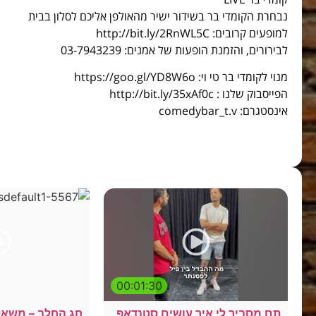
נבחרת הקומדי בר בשידור ישיר מהאולפן אליכם לסלון בבית
למופעים קרובים: http://bit.ly/2RnWL5C
לבירורים, והזמנת הופעות של אמנים: 03-7943239
מנוי לקומדי בר טי וי: https://goo.gl/YD8W6o
הפייסבוק שלנו : http://bit.ly/35xAf0c
אינסטגרם: comedybar_t.v
00:01:30
תם מסביר לי איך עושים סטנדאפ
חג החלב – משאל 