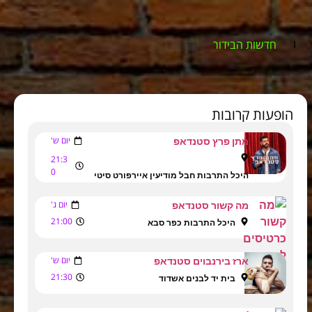
חדשות הבידור
הופעות קרובות
יום ש'
מתן פרץ סטנדאפ
21:3
0
היכל התרבות חבל מודיעין איירפורט סיטי
יום ג'
מה קשור סטנדאפ
21:00
היכל התרבות כפר סבא
יום ש'
ארז בירנבוים סטנדאפ
21:30
בית יד לבנים אשדוד