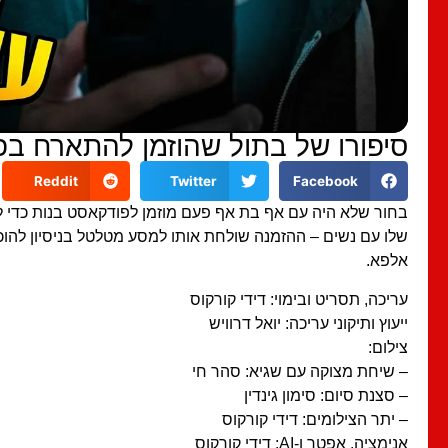
סיפורו של בתול שהוזמן להתארח בפ
Reddit
Twitter
Facebook
בחור שלא היה עם אף בת אף פעם מוזמן לפודקאסט בנות כדי ל
שלו עם נשים – ההזמנה שולחת אותו למסע מטלטל בניסיון להוכי
אלפא.
עריכה, תסריט ובימוי: דידי קורקוס
ייעוץ ותיקוני עריכה: יואל דרוויש
צילום:
– שיחת מצוקה עם שגיא: סהר חי
– סצנת סיום: סימון גינדין
– יתר הצילומים: דידי קורקוס
אנימציה, אפטר ו-AI: דידי קורקוס