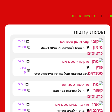
ת
חדשות הבידור
הופעות קרובות
קובי מימון סטנדאפ
יום ה'
21:00
המשכן למוסיקה ואומניות רעננה
מתן פרץ סטנדאפ
יום ש'
21:3
0
היכל התרבות חבל מודיעין איירפורט סיטי
מה קשור סטנדאפ
יום ג'
21:00
היכל התרבות כפר סבא
ארז בירנבוים סטנדאפ
יום ש'
21:30
בית יד לבנים אשדוד