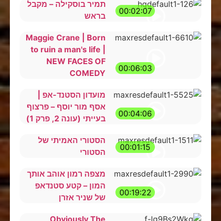
תמיר בוסקילה – מקבל
00:02:07
בראש
Maggie Crane | Born
to ruin a man's life |
NEW FACES OF
00:06:03
COMEDY
מועדון הסטנד-אפ |
אסף מור יוסף – פרצוף
00:04:06
בעייתי (עונה 2, פרק 1)
הסטורי האמיתי של
00:01:15
הסטורי
מצפה רמון אוהב אותך
המון – קטע סטנדאפ
00:19:22
של שניר אזרן
Obviously The