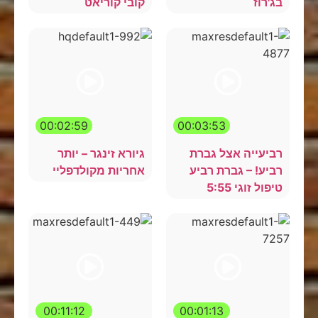
בג'רוז
קובי קוריאט
00:02:59
00:03:53
רביעייה אצל גברת
גיורא זינגר – יותר
רביע! – גברת רביע
אחריות מקולדפליי
טיפול זוגי 5:55
00:11:12
00:01:13