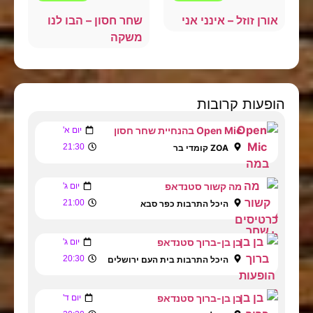
אורן זוזל – אינני אני
שחר חסון – הבו לנו
משקה
הופעות קרובות
Open Mic בהנחיית שחר חסון
יום א'
21:30
ZOA קומדי בר
מה קשור סטנדאפ
יום ג'
21:00
היכל התרבות כפר סבא
בן בן-ברוך סטנדאפ
יום ג'
20:30
היכל התרבות בית העם ירושלים
בן בן-ברוך סטנדאפ
יום ד'