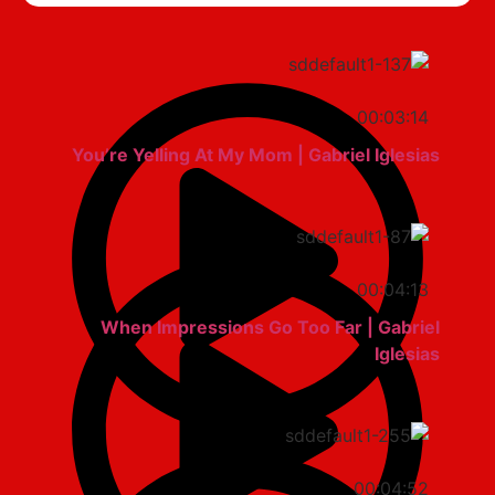
00:03:14
You’re Yelling At My Mom | Gabriel Iglesias
00:04:13
When Impressions Go Too Far | Gabriel
Iglesias
00:04:52