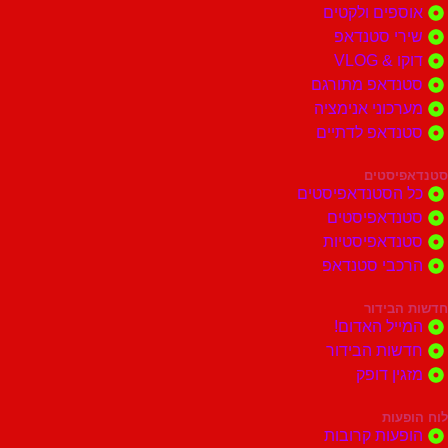
ים ולקטים
י סטנדאפ
 VLOG
דאפ מתורגם
וני אנימציה
דאפ לדתיים
סטים
הסטנדאפיסטים
דאפיסטים
דאפיסטיות
בי סטנדאפ
בידור
ל האדום!
ות הבידור
ן דופק
ות
ות קרובות