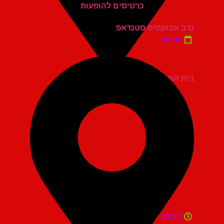
נדב אבוקסיס סטנדאפ
יום ש'
בית החייל תל אביב
21:30