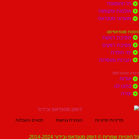
הופעות
ות ומקומות
וני סטנדאפ
נדאפיסט
ת רווקות
ת רווקים
הולדת
ות ומוסדות
נדאפ!
ת
 לנו
ה
מדיניות פרטיות
הצהרת נגישות
תנאים והגבלות
ת שמרות © דופק סטנדאפ ובידור 2014-2024.