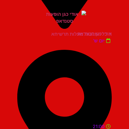
אודי כגן סטנדאפ
היכל התרבות מעלות תרשיחא
יום ש'
21:00