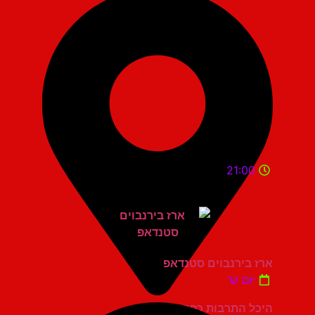
21:00
ארז בירנבוים סטנדאפ
יום ש'
היכל התרבות כפר סבא