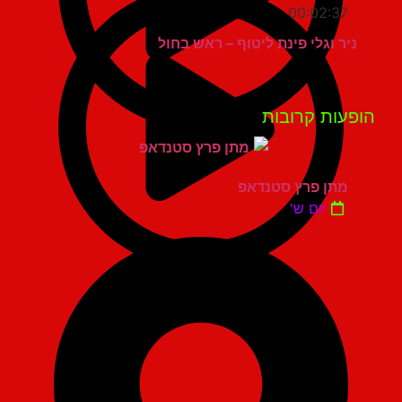
00:02:37
ניר וגלי פינת ליטוף – ראש בחול
פעות קרובות
מתן פרץ סטנדאפ
יום ש'