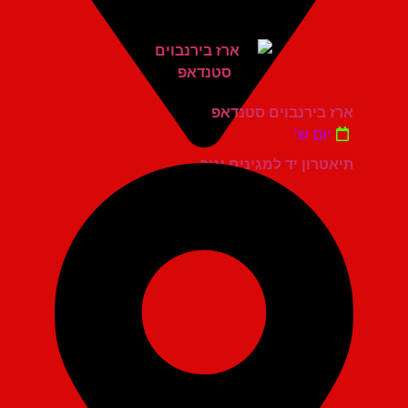
ארז בירנבוים סטנדאפ
יום ש'
תיאטרון יד למגינים יגור