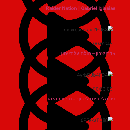
Raider Nation | Gabriel Iglesias
00:02:47
אדם שרון – חולם על דייסון
00:03:09
ניר וגלי פינת ליטוף – נבי ודג הזהב