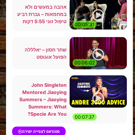
אהבה במעשים ולא
במחמאות – גברת רביע
טיפול זוגי 5:55 דקות
00:05:31
שחר חסון – יאלללה
הפועל אוגוסט
00:06:02
John Singleton
Mentored Jiaoying
Summers – Jiaoying
Summers: What
Specie Are You?
00:07:37
סטנדאפ לצפייה ישירה