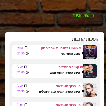
חדשות הבידור
הופעות קרובות
יום א'
Open Mic בהנחיית שחר חסון
21:30
ZOA קומדי בר
יום ג'
מה קשור סטנדאפ
21:00
היכל התרבות כפר סבא
יום ג'
בן בן-ברוך סטנדאפ
20:30
היכל התרבות בית העם ירושלים
יום ד'
בן בן-ברוך סטנדאפ