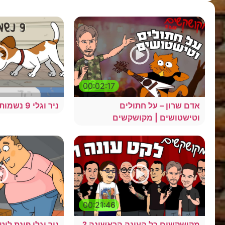
00:02:17
אדם שרון – על חתולים
ניר וגלי 9 נשמות – איזה כלב
וטישטושים | מקושקשים
00:21:46
מקושקשים כל העונה הראשונה ?
ניר וגלי פינת ליטו