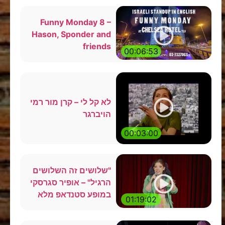
Funny Monday 8 –
Hason, Sponder and
friends
00:06:53
לא קל לי – קרן מור רמי
הויברגר
00:03:00
"שלושים זה השלושים
הרגיל" – אופיר סגרסקי
במופע סטנדאפ מלא
01:19:02