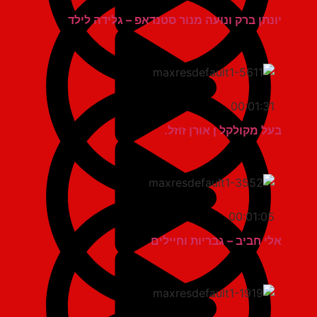
יונתן ברק ונועה מנור סטנדאפ – גלידה לילד
00:01:31
בעל מקולקל ן אורן זוזל.
00:01:05
אלי חביב – גבריות וחיילים