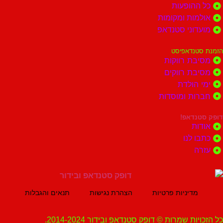
הופעות
ות ומקומות
וני סטנדאפ
נדאפיסט
ת רווקות
ת רווקים
הולדת
ות ומוסדות
נדאפ!
ת
 לנו
ה
מדיניות פרטיות
הצהרת נגישות
תנאים והגבלות
ת שמרות © דופק סטנדאפ ובידור 2014-2024.