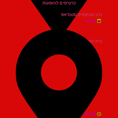
נדב אבוקסיס סטנדאפ
יום ש'
בית החייל תל אביב
21:30