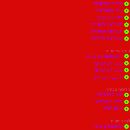
ים ולקטים
י סטנדאפ
 VLOG
דאפ מתורגם
וני אנימציה
דאפ לדתיים
סטים
הסטנדאפיסטים
דאפיסטים
דאפיסטיות
בי סטנדאפ
בידור
ל האדום!
ות הבידור
ן דופק
ות
ות קרובות