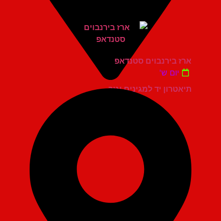
ארז בירנבוים סטנדאפ
יום ש'
תיאטרון יד למגינים יגור