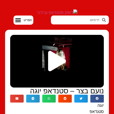
סטנדאפ VOD
ועם בצר – סטנדאפ יוגה
גה
טנדאפ