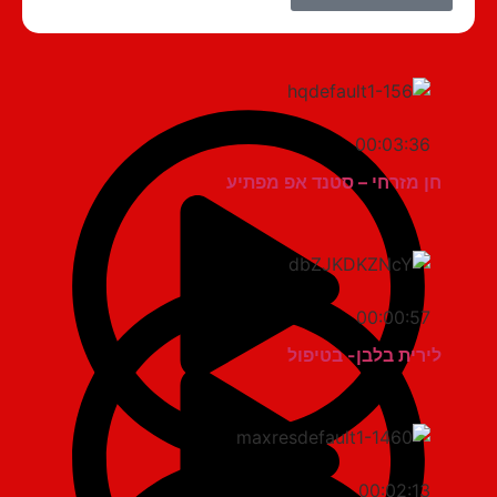
00:03:36
חן מזרחי – סטנד אפ מפתיע
00:00:57
לירית בלבן- בטיפול
00:02:13