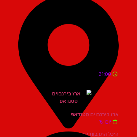
21:00
ארז בירנבוים סטנדאפ
יום ש'
היכל התרבות כפר סבא