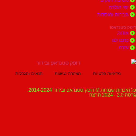
ת רווקים
הולדת
ות ומוסדות
נדאפ!
ת
 לנו
ה
מדיניות פרטיות
הצהרת נגישות
תנאים והגבלות
ת שמרות © דופק סטנדאפ ובידור 2014-2024.