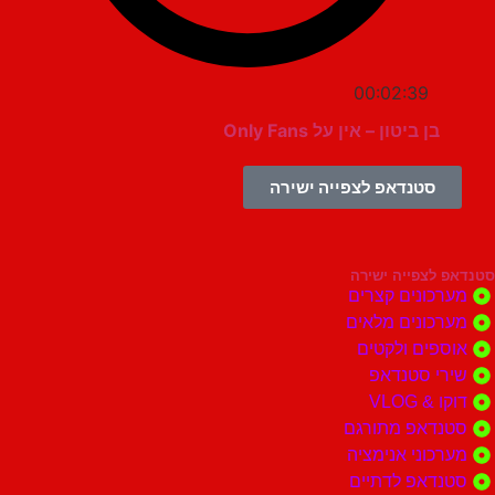
00:02:39
בן ביטון – אין על Only Fans
סטנדאפ לצפייה ישירה
צפייה ישירה
ונים קצרים
ונים מלאים
ים ולקטים
י סטנדאפ
 VLOG
דאפ מתורגם
וני אנימציה
דאפ לדתיים