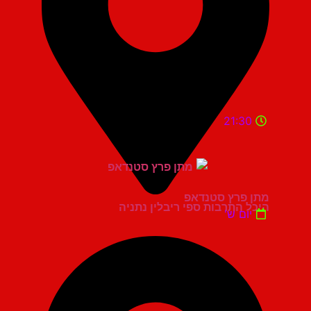
21:30
מתן פרץ סטנדאפ
היכל התרבות ספי ריבלין נתניה
יום ש'