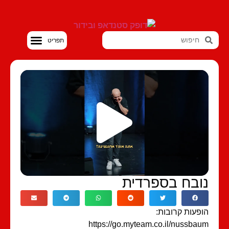
סטנדאפ VOD
ובח בספרדית
פעות קרובות:
https://go.myteam.co.il/nussba