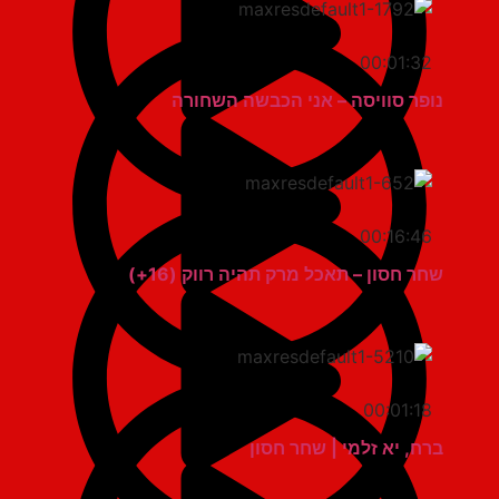
00:01:32
נופר סוויסה – אני הכבשה השחורה
00:16:46
שחר חסון – תאכל מרק תהיה רווק (16+)
00:01:18
ברח, יא זלמי | שחר חסון