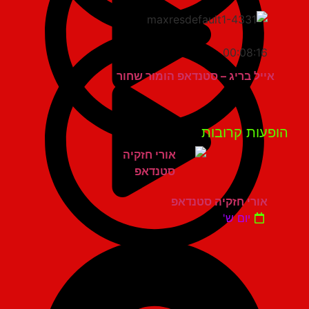
00:08:16
אייל בריג – סטנדאפ הומור שחור
פעות קרובות
אורי חזקיה סטנדאפ
יום ש'