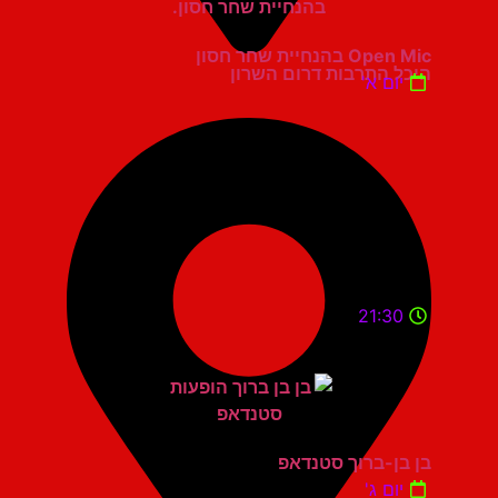
Open Mic בהנחיית שחר חסון
היכל התרבות דרום השרון
יום א'
21:30
בן בן-ברוך סטנדאפ
יום ג'