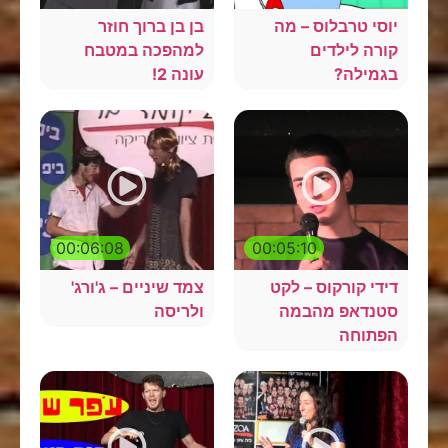
יוסי טרבלוס – מה
בן בן ברוך חוזר
קורה לילדים
למהפכה במטבח
בגמילה?
עונה 2!
00:06:08
00:05:10
דידי קורקוס – לקט
צמד שיניים – ג'ורג'
סטנדאפ מהבמה
ולריסה
הפתוחה