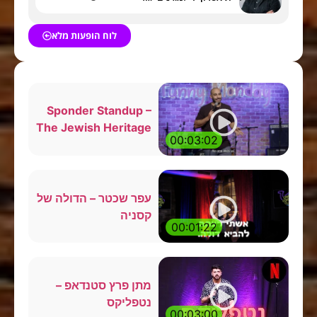
לוח הופעות מלא
Sponder Standup –
The Jewish Heritage
00:03:02
עפר שכטר – הדולה של
קסניה
00:01:22
מתן פרץ סטנדאפ –
נטפליקס
00:03:00