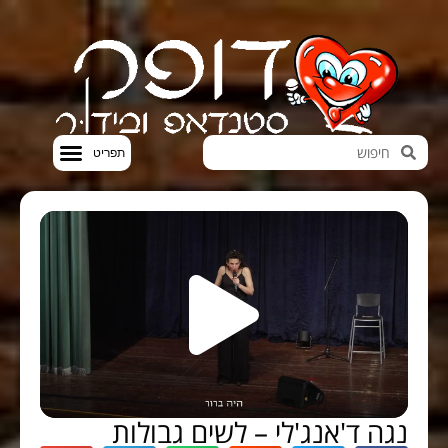
חדשות הבידור
סטנדאפ VOD
נגה ד'אנג'לי – לשים גבולות