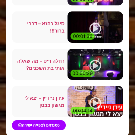
סיגל כהנא – דברי
ברור!!!
00:01:36
רחלה וייס – מה שאלה
אותי בת השכנים?
00:00:29
עידן ניידיץ – יצא לי
מגשון בבטן
00:04:14
סטנדאפ לצפייה ישירה