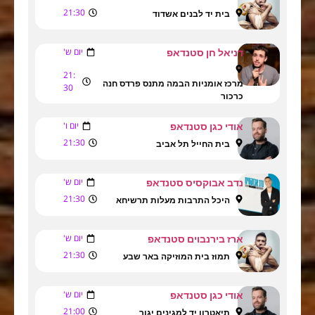
21:30
בית יד לבנים אשדוד
יום ש'
דניאל חן סטנדאפ
21:
מרכז אומניות הבמה מתנס פרדס חנה
30
כרכור
יום ו'
אודי כגן סטנדאפ
21:30
בית החייל תל אביב
יום ש'
נדב אבוקסיס סטנדאפ
21:30
היכל התרבות מעלות תרשיחא
יום ש'
ארז בירנבוים סטנדאפ
21:30
תמוז בית המוזיקה באר שבע
יום ש'
אודי כגן סטנדאפ
21:00
תיאטרון יד למגינים יגור