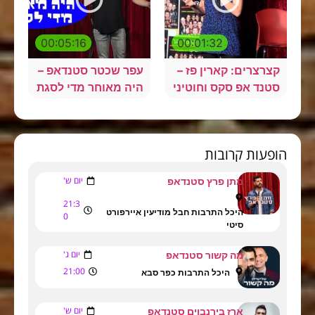
00:05:16
00:01:32
קצרצרים: קארין פז –
עפר שכטר סטנדאפ –
סטנד אפ סקס וחוטיני
היה מאוחר מדי לסגת
הופעות קרובות
יום ש'
מתן פרץ סטנדאפ
21:3
היכל התרבות חבל מודיעין איירפורט
0
סיטי
יום ג'
מה קשור סטנדאפ
21:00
היכל התרבות כפר סבא
יום ש'
ארז בירנבוים סטנדאפ