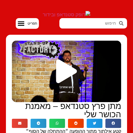
סטנדאפ VOD
תן פרץ סטנדאפ – מאמנת
כושר שלי
ע אילתור מתוך ההופעה ״ההתחלה של הסוף״