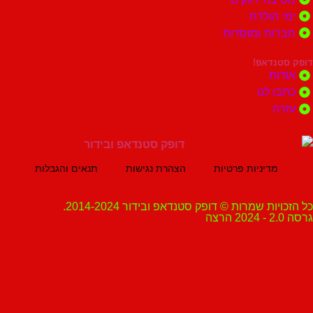
הולדת
ות ומוסדות
נדאפ!
ת
 לנו
ה
מדיניות פרטיות
הצהרת נגישות
תנאים והגבלות
ת שמרות © דופק סטנדאפ ובידור 2014-2024.