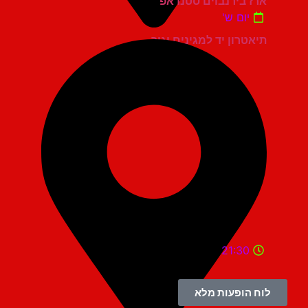
ארז בירנבוים סטנדאפ
יום ש'
תיאטרון יד למגינים יגור
21:30
לוח הופעות מלא