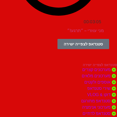
00:03:05
מני עוזרי – ״תרגע!״
סטנדאפ לצפייה ישירה
צפייה ישירה
ונים קצרים
ונים מלאים
ים ולקטים
י סטנדאפ
 VLOG
דאפ מתורגם
וני אנימציה
דאפ לדתיים