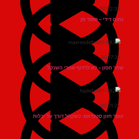
00:02:35
נחום דידי – סופר מן
00:17:39
שחר חסון – לא לרדוף אחרי השנקל
00:01:25
עופר חזון סטנדאפ: כשקהל דורך על יבלות