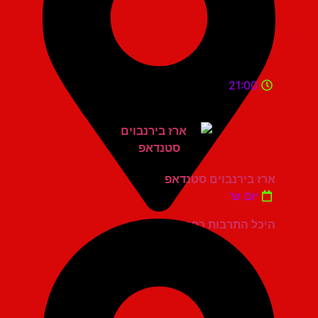
21:00
ארז בירנבוים סטנדאפ
יום ש'
היכל התרבות כפר סבא