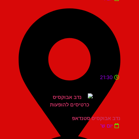
21:30
נדב אבוקסיס סטנדאפ
יום ש'