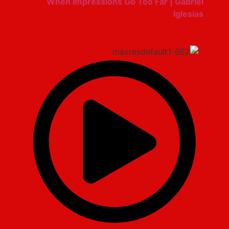
When Impressions Go Too Far | Gabriel
Iglesias