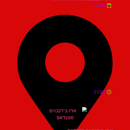
יום ש'
21:00