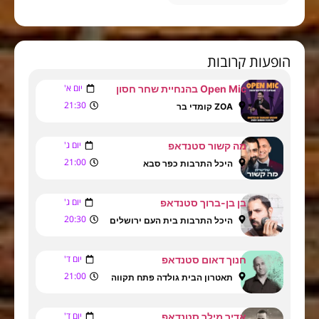
הופעות קרובות
יום א'
Open Mic בהנחיית שחר חסון
21:30
ZOA קומדי בר
יום ג'
מה קשור סטנדאפ
21:00
היכל התרבות כפר סבא
יום ג'
בן בן-ברוך סטנדאפ
20:30
היכל התרבות בית העם ירושלים
יום ד'
חנוך דאום סטנדאפ
21:00
תאטרון הבית גולדה פתח תקווה
יום ד'
אדיר מילר סטנדאפ