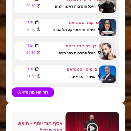
20:30
היכל התרבות ראשון לציון
יום ד'
יונה קפח סטנדאפ
20:30
בית ציוני אמריקה תל אביב
יום ד'
בן בן-ברוך סטנדאפ
20:30
היכל התרבות כפר סבא
יום ד'
קובי מימון סטנדאפ
21:30
מועדון הגריי יהוד
לוח הופעות מלא
אסף מור יוסף – חופש
באח הגדול