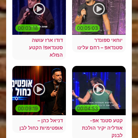
00:03:18
00:05:03
יוחאי ספונדר
דודו ארז עושה
סטנדאפ – רחם עלינו
סטנדאפ! הקטע
המלא
00:09:19
00:04:53
קטע סטנד אפ-
דניאל כהן –
אודליה יקיר הולכת
אופטימיות כחול לבן
לבנק