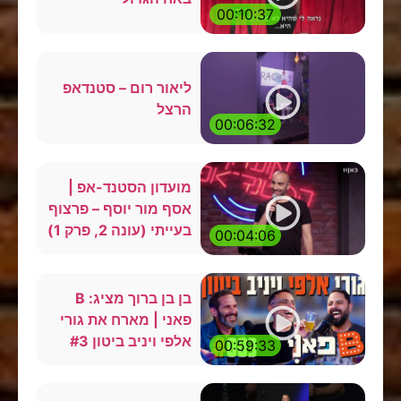
00:10:37
ליאור רום – סטנדאפ
הרצל
00:06:32
מועדון הסטנד-אפ |
אסף מור יוסף – פרצוף
בעייתי (עונה 2, פרק 1)
00:04:06
בן בן ברוך מציג: B
פאני | מארח את גורי
אלפי ויניב ביטון #3
00:59:33