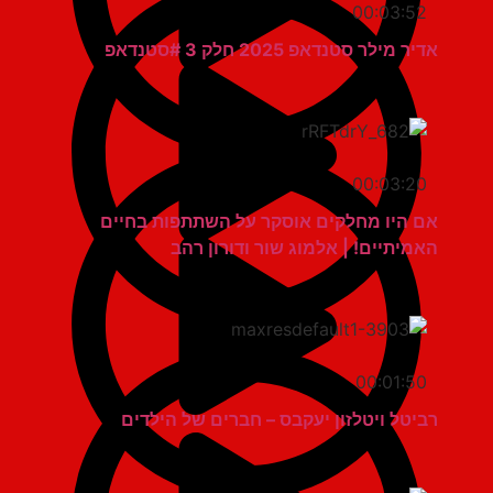
00:03:52
אדיר מילר סטנדאפ 2025 חלק 3 #סטנדאפ
00:03:20
אם היו מחלקים אוסקר על השתתפות בחיים
האמיתיים! | אלמוג שור ודורון רהב
00:01:50
רביטל ויטלזון יעקבס – חברים של הילדים