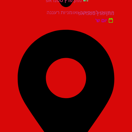
המשכן למוסיקה ואומניות רעננה
מתן פרץ סטנדאפ
יום ש'