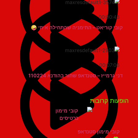
00:00:43
קובי קוריאט – התימניה שהתחילה איתי 🤪
00:07:06
דני גרמייז – סטנדאפ שחור בהודנא 110224
פעות קרובות
קובי מימון סטנדאפ