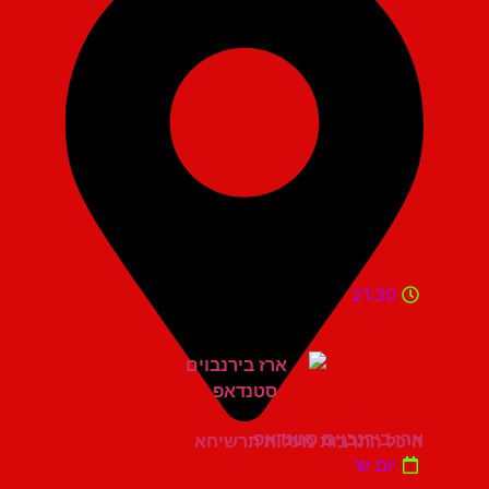
21:30
ארז בירנבוים סטנדאפ
היכל התרבות מעלות תרשיחא
יום ש'