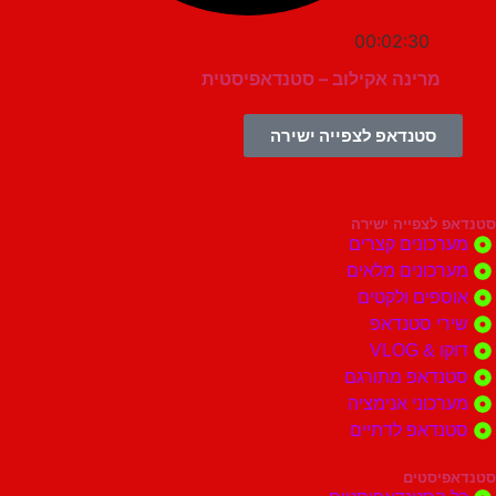
00:02:30
מרינה אקילוב – סטנדאפיסטית
סטנדאפ לצפייה ישירה
צפייה ישירה
ונים קצרים
ונים מלאים
ים ולקטים
י סטנדאפ
 VLOG
דאפ מתורגם
וני אנימציה
דאפ לדתיים
סטים