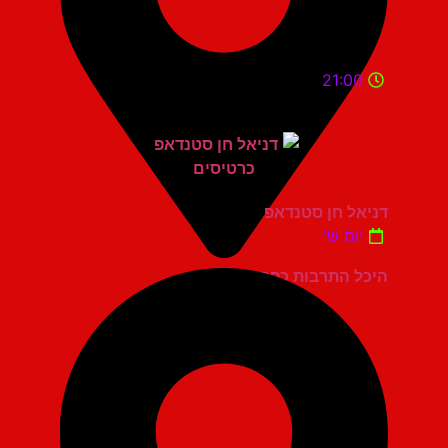
21:00
דניאל חן סטנדאפ
יום ש'
היכל התרבות כפר סבא