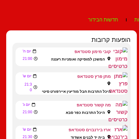
ת
חדשות הבידור
הופעות קרובות
קובי מימון סטנדאפ
יום ה'
21:00
המשכן למוסיקה ואומניות רעננה
מתן פרץ סטנדאפ
יום ש'
21:3
0
היכל התרבות חבל מודיעין איירפורט סיטי
מה קשור סטנדאפ
יום ג'
21:00
היכל התרבות כפר סבא
ארז בירנבוים סטנדאפ
יום ש'
21:30
בית יד לבנים אשדוד