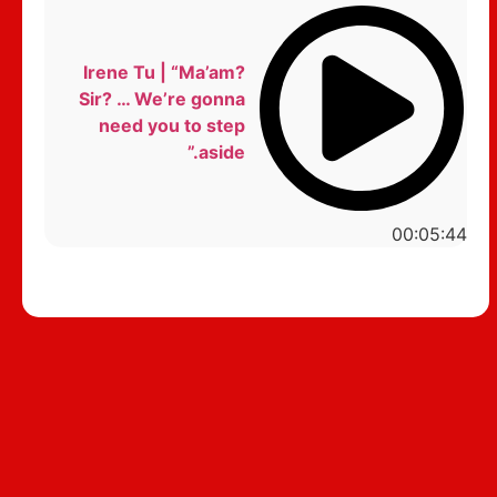
Irene Tu | “Ma’am?
Sir? … We’re gonna
need you to step
aside.”
00:05:44
סטנדאפ לצפייה ישירה