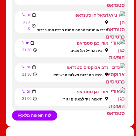
דניאל חן סטנדאפ
יום ש'
21:3
0
מרכז אומניות הבמה מתנס פרדס חנה כרכור
אודי כגן סטנדאפ
יום ו'
21:30
בית החייל תל אביב
נדב אבוקסיס סטנדאפ
יום ש'
21:30
היכל התרבות מעלות תרשיחא
אודי כגן סטנדאפ
יום ש'
21:00
תיאטרון יד למגינים יגור
לוח הופעות מלא