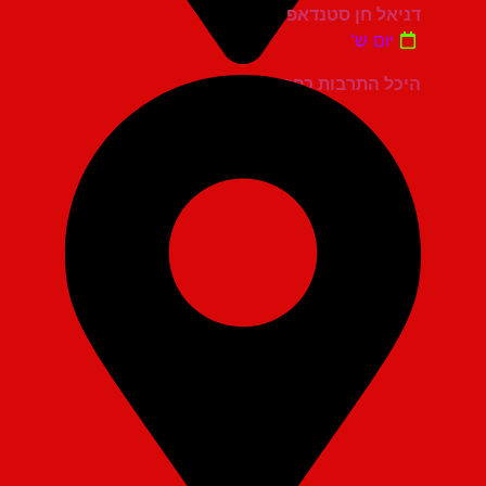
דניאל חן סטנדאפ
יום ש'
היכל התרבות כפר סבא