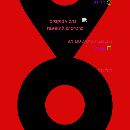
21:30
נדב אבוקסיס סטנדאפ
יום ש'
בית החייל תל אביב