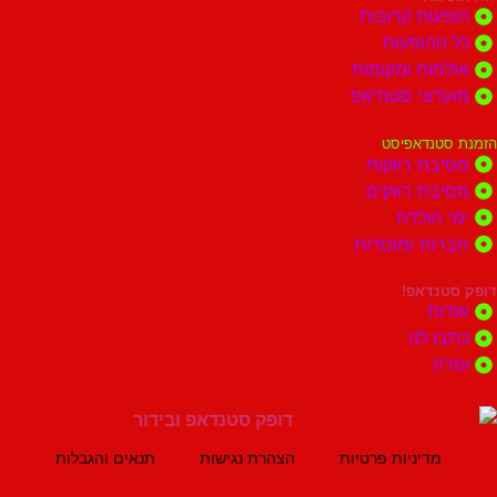
ות קרובות
הופעות
ות ומקומות
וני סטנדאפ
נדאפיסט
ת רווקות
ת רווקים
הולדת
ות ומוסדות
נדאפ!
ת
 לנו
ה
מדיניות פרטיות
הצהרת נגישות
תנאים והגבלות