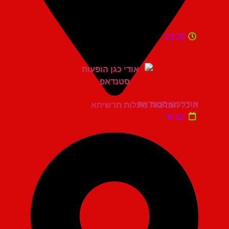
21:30
אודי כגן סטנדאפ
היכל התרבות מעלות תרשיחא
יום ש'