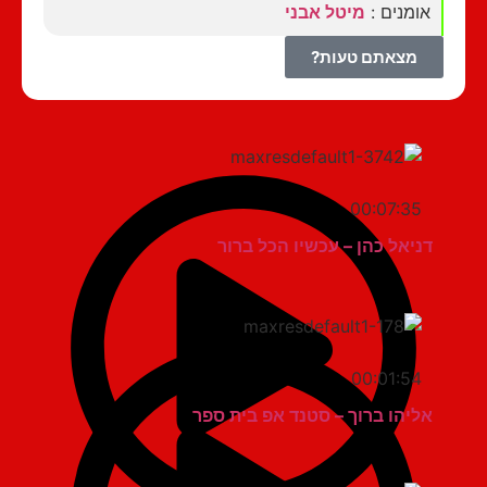
אומנים :
מיטל אבני
מצאתם טעות?
00:07:35
דניאל כהן – עכשיו הכל ברור
00:01:54
אליהו ברוך – סטנד אפ בית ספר