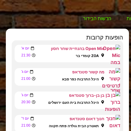
ת
חדשות הבידור
הופעות קרובות
Open Mic בהנחיית שחר חסון
יום א'
21:30
ZOA קומדי בר
מה קשור סטנדאפ
יום ג'
21:00
היכל התרבות כפר סבא
בן בן-ברוך סטנדאפ
יום ג'
20:30
היכל התרבות בית העם ירושלים
חנוך דאום סטנדאפ
יום ד'
21:00
תאטרון הבית גולדה פתח תקווה