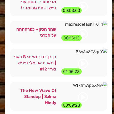
מני עוזרי – סטנדאפ
ניישן – תירגע ומהר!
00:03:03
שחר חסון – כפרהההה
על הכרס
00:16:13
בן בן ברוך מציג: B פאני
| מארח את אלי פיניש
ואיזי #12
01:06:28
The New Wave Of
Standup | Salma
Hindy
00:09:23