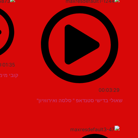
0:01:35
קובי מימון
00:03:29
שאולי בדישי סטנדאפ " סלסה ואירווזיון"