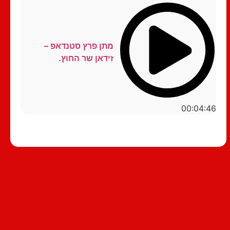
מתן פרץ סטנדאפ –
זידאן שר החוץ.
00:04:46
סטנדאפ לצפייה ישירה