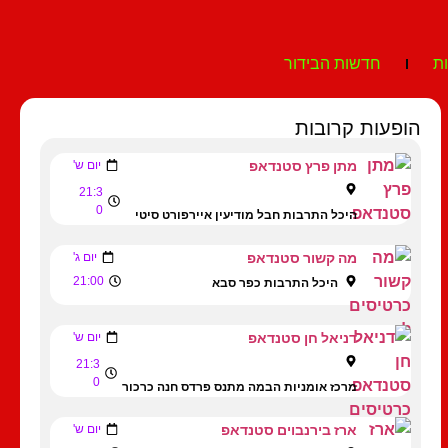
ת
חדשות הבידור
הופעות קרובות
מתן פרץ סטנדאפ
יום ש'
21:3
0
היכל התרבות חבל מודיעין איירפורט סיטי
מה קשור סטנדאפ
יום ג'
21:00
היכל התרבות כפר סבא
דניאל חן סטנדאפ
יום ש'
21:3
0
מרכז אומניות הבמה מתנס פרדס חנה כרכור
ארז בירנבוים סטנדאפ
יום ש'