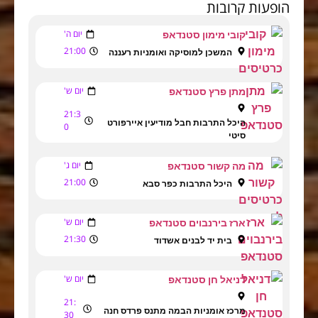
הופעות קרובות
יום ה'
קובי מימון סטנדאפ
21:00
המשכן למוסיקה ואומניות רעננה
יום ש'
מתן פרץ סטנדאפ
21:3
היכל התרבות חבל מודיעין איירפורט
0
סיטי
יום ג'
מה קשור סטנדאפ
21:00
היכל התרבות כפר סבא
יום ש'
ארז בירנבוים סטנדאפ
21:30
בית יד לבנים אשדוד
יום ש'
דניאל חן סטנדאפ
21:
מרכז אומניות הבמה מתנס פרדס חנה
30