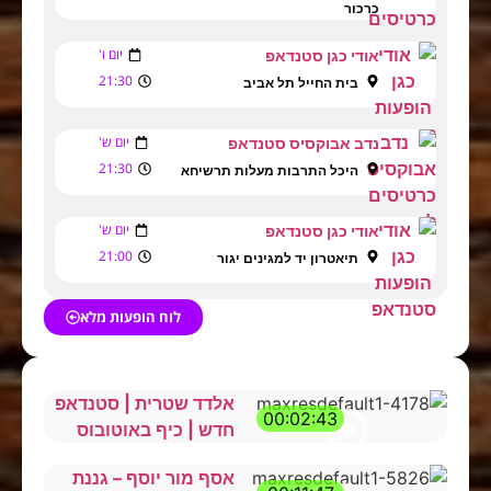
כרכור
יום ו'
אודי כגן סטנדאפ
21:30
בית החייל תל אביב
יום ש'
נדב אבוקסיס סטנדאפ
21:30
היכל התרבות מעלות תרשיחא
יום ש'
אודי כגן סטנדאפ
21:00
תיאטרון יד למגינים יגור
לוח הופעות מלא
אלדד שטרית | סטנדאפ
00:02:43
חדש | כיף באוטובוס
אסף מור יוסף – גננת