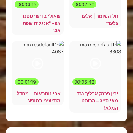
00:04:15
00:02:30
תל השומר | אלעד
שאולי בדישי סטנד
גלעדי
אפ- "אנגלית שפת
אב"
00:01:19
00:05:42
ירין פרנק ארליך נגד
אבי נוסבאום – מחדל
מאי סייג – הרוסט
מודיעיני במופע
המלא!