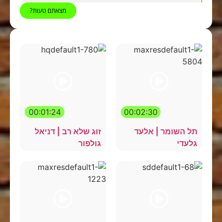
מצאתם טעות?
00:01:24
00:02:30
תל השומר | אלעד
זוג שלא רב | דניאל
גלעדי
גולפור