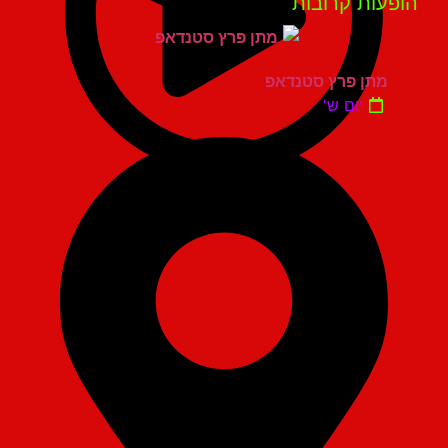
פעות קרובות
מתן פרץ סטנדאפ
יום ש'