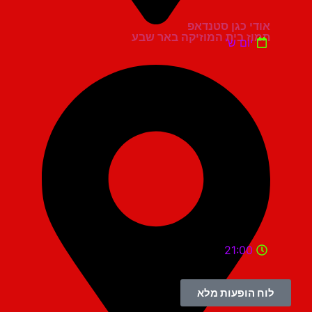
אודי כגן סטנדאפ
תמוז בית המוזיקה באר שבע
יום ש'
21:00
לוח הופעות מלא