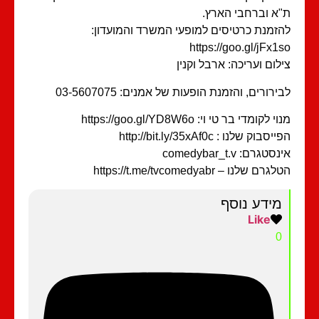
א וברחבי הארץ.
זמנת כרטיסים למופעי המשרד והמועדון:
https://goo.gl/jFx1
לום ועריכה: ארבל וקנין
ירורים, והזמנת הופעות של אמנים: 03-5607075
י לקומדי בר טי וי: https://goo.gl/YD8W6o
סבוק שלנו : http://bit.ly/35xAf0c
סטגרם: comedybar_t.v
רם שלנו – https://t.me/tvcomedyabr
מידע נוסף
Like
0