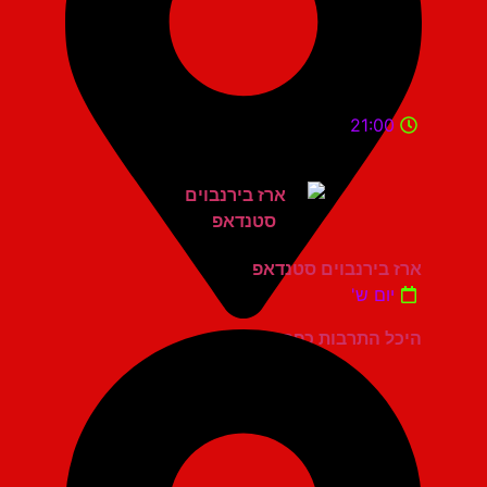
21:00
ארז בירנבוים סטנדאפ
יום ש'
היכל התרבות כפר סבא