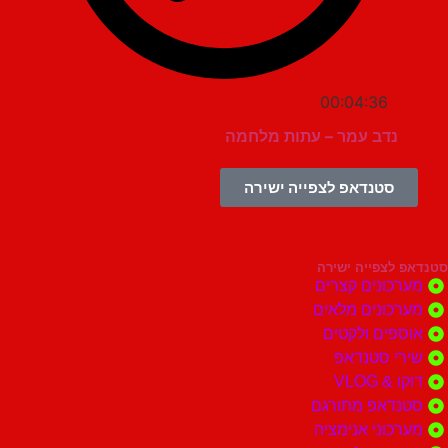
00:04:36
נדב עמר – עתות מלחמה
סטנדאפ לצפייה ישירה
צפייה ישירה
ונים קצרים
ונים מלאים
ים ולקטים
י סטנדאפ
 VLOG
דאפ מתורגם
וני אנימציה