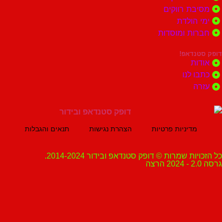
ת רווקים
הולדת
ות ומוסדות
נדאפ!
ת
 לנו
ה
מדיניות פרטיות
הצהרת נגישות
תנאים והגבלות
ת שמרות © דופק סטנדאפ ובידור 2014-2024.