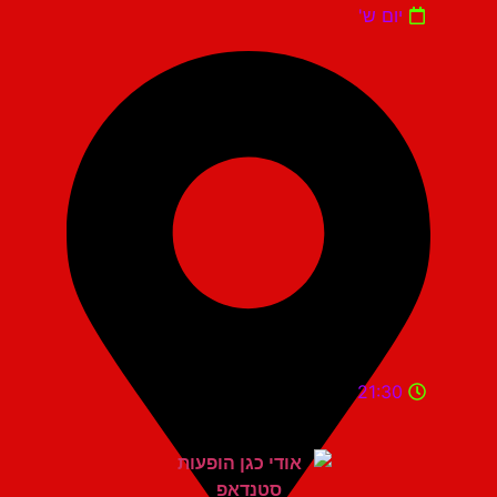
יום ש'
21:30