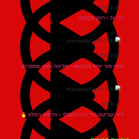
00:02:20
דדי גל – רווק מבוקש
00:03:05
אסף מור יוסף סטנדאפ – סליחה שאני מתפרנס
00:10:41
דידי קורקוס נגד ליה רוזנפלד – הרוסט המלא 🔥