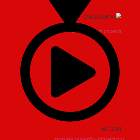
תיאטרון יד למגינים יגור
00:02:01
נגה ד'אנג'לי – להשביב את הנייד