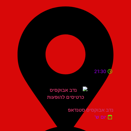
21:30
נדב אבוקסיס סטנדאפ
יום ש'