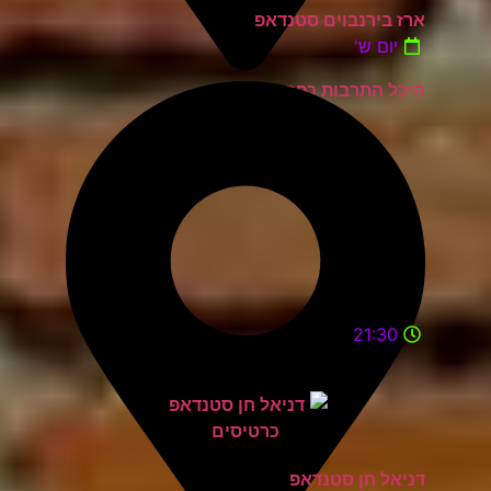
ארז בירנבוים סטנדאפ
יום ש'
היכל התרבות כפר סבא
21:30
דניאל חן סטנדאפ