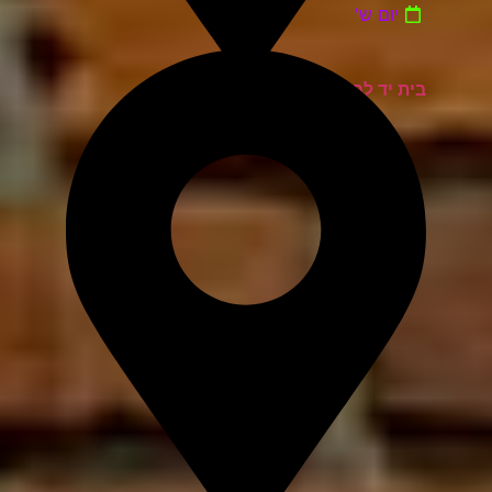
יום ש'
בית יד לבנים אשדוד