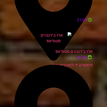
21:00
ארז בירנבוים סטנדאפ
יום ש'
תיאטרון יד למגינים יגור