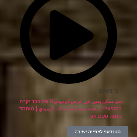
00:03:18
شو ممكن يصير في عرض كوميدي؟! מה כבר יקרה
במופע?! | محمد نعمه | ستاند اب كوميدي | מוחמד
נעמה סטנדאפ
סטנדאפ לצפייה ישירה