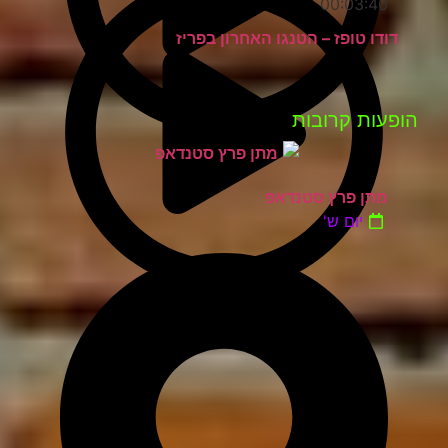
00:03:40
דודו טופז – הטנגו האחרון בפריז
פעות קרובות
מתן פרץ סטנדאפ
יום ש'