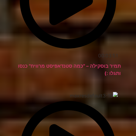
00:03:51
תמיר בוסקילה – "כמה סטנדאפיסט מרוויח" כנסו
ותגלו :)