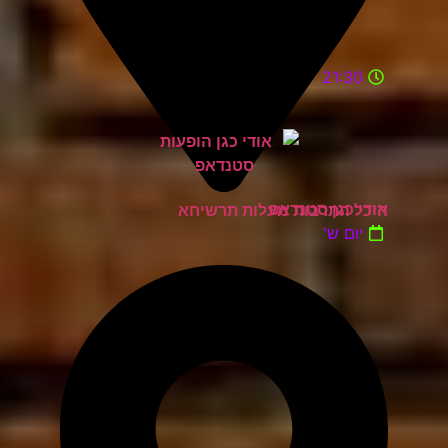
21:30
אודי כגן סטנדאפ
היכל התרבות מעלות תרשיחא
יום ש'