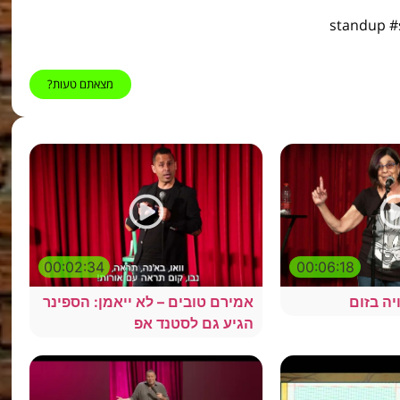
standup #standupcomed
מצאתם טעות?
00:02:34
00:06:18
יה בזום
אמירם טובים – לא ייאמן: הספינר
הגיע גם לסטנד אפ