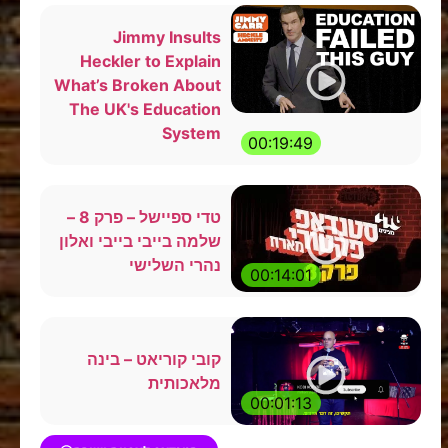
Jimmy Insults
Heckler to Explain
What’s Broken About
The UK's Education
System
00:19:49
טדי ספיישל – פרק 8 –
שלמה בייבי בייבי ואלון
נהרי השלישי
00:14:01
קובי קוריאט – בינה
מלאכותית
00:01:13