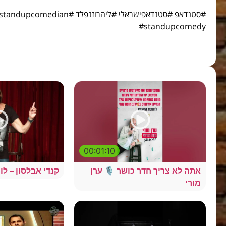
#סטנדאפ #סטנדאפישראלי #ליהרוזנפלד #ian
#standupcomedy
00:01:10
אתה לא צריך חדר כושר 🎙️ ערן
קנדי אבלסון – לוו
מורי