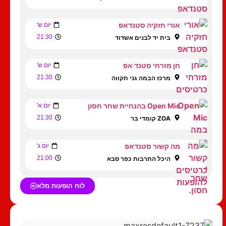
אורי חזקיה סטנדאפ
יום ש'
21:30
בית יד לבנים אשדוד
חן מזרחי סטנד אפ
יום ש'
21:30
מרכז הבמה גני תקווה
Open Mic בהנחיית שחר חסון
יום א'
21:30
ZOA קומדי בר
מה קשור סטנדאפ
יום ג'
21:00
היכל התרבות כפר סבא
לוח הופעות מלא