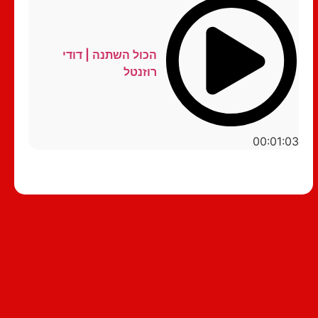
הכול השתנה | דודי
רוזנטל
00:01:03
סטנדאפ לצפייה ישירה