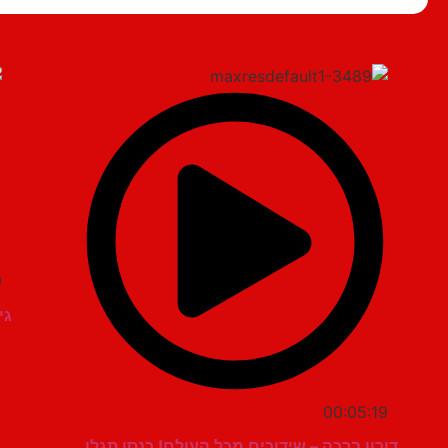
9
גי
00:05:19
דורון ברכה – שידוכים מכל העולם! כנסו תגלו…