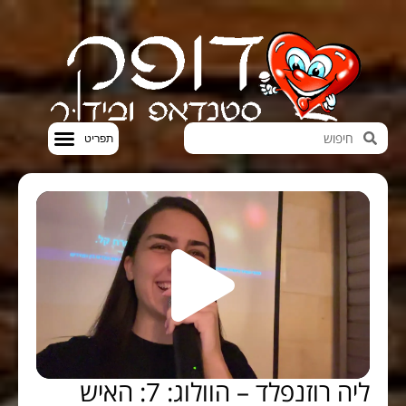
חדשות הבידור
סטנדאפ VOD
ליה רוזנפלד – הוולוג: 7: האיש