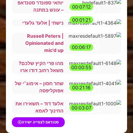
יוחאי ספונדר סטנדאפ
00:07:12
– עונש במתנה
00:01:21
נישתי | אלעד גלעדי
Russell Peters |
Opinionated and
00:06:17
mic'd up
מהו פרי הקיץ שלכם?
00:00:55
משאל רחוב דודו ארז
שחר חסון – אימוג׳י של
00:21:16
אפוקליפסה
אלעד דוד – תשאירו את
00:03:07
החינוך לאמא
סטנדאפ לצפייה ישירה