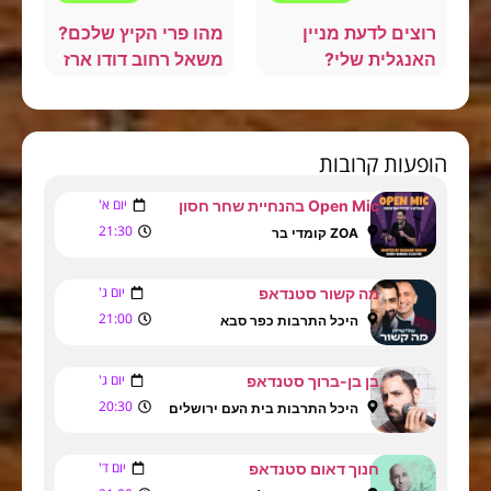
רוצים לדעת מניין
מהו פרי הקיץ שלכם?
האנגלית שלי?
משאל רחוב דודו ארז
הופעות קרובות
יום א'
Open Mic בהנחיית שחר חסון
21:30
ZOA קומדי בר
יום ג'
מה קשור סטנדאפ
21:00
היכל התרבות כפר סבא
יום ג'
בן בן-ברוך סטנדאפ
20:30
היכל התרבות בית העם ירושלים
יום ד'
חנוך דאום סטנדאפ