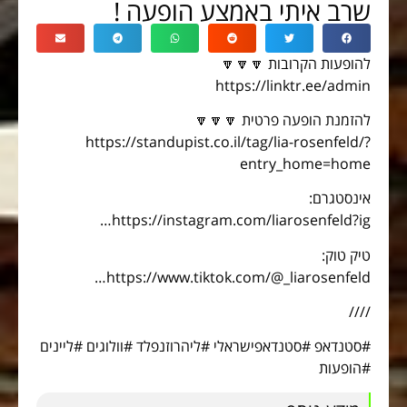
שרב איתי באמצע הופעה !
להופעות הקרובות 🔽🔽🔽
https://linktr.ee/admin
להזמנת הופעה פרטית 🔽🔽🔽
https://standupist.co.il/tag/lia-rosenfeld/?
entry_home=home
אינסטגרם:
https://instagram.com/liarosenfeld?ig…
טיק טוק:
https://www.tiktok.com/@_liarosenfeld…
////
#סטנדאפ #סטנדאפישראלי #ליהרוזנפלד #וולוגים #ליינים
#הופעות