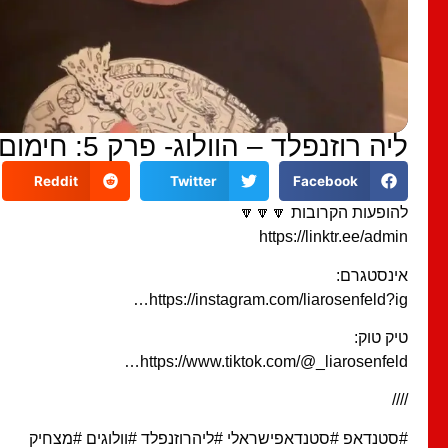
ליה רוזנפלד – הוולוג- פרק 5: חימום בפעם הראשונה
Reddit
Twitter
Facebook
להופעות הקרובות 🔽🔽🔽
https://linktr.ee/admin
אינסטגרם:
https://instagram.com/liarosenfeld?ig…
טיק טוק:
https://www.tiktok.com/@_liarosenfeld…
////
#סטנדאפ #סטנדאפישראלי #ליהרוזנפלד #וולוגים #מצחיק