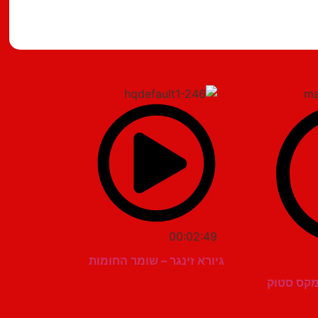
מצאתם טעות?
00:02:49
גיורא זינגר – שומר החומות
במקס סטוק