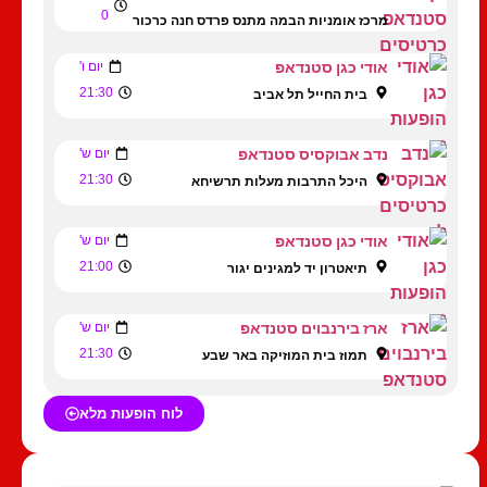
0
מרכז אומניות הבמה מתנס פרדס חנה כרכור
אודי כגן סטנדאפ
יום ו'
21:30
בית החייל תל אביב
נדב אבוקסיס סטנדאפ
יום ש'
21:30
היכל התרבות מעלות תרשיחא
אודי כגן סטנדאפ
יום ש'
21:00
תיאטרון יד למגינים יגור
ארז בירנבוים סטנדאפ
יום ש'
21:30
תמוז בית המוזיקה באר שבע
לוח הופעות מלא