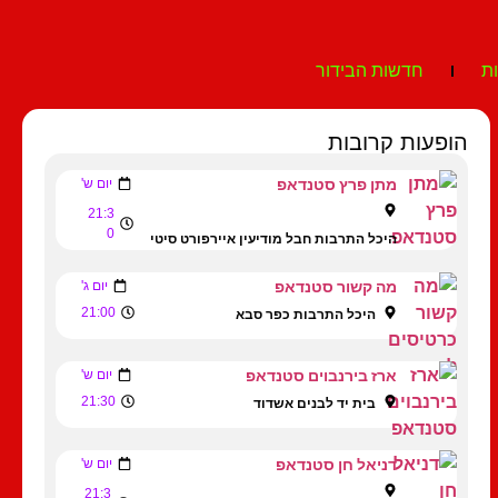
ת
חדשות הבידור
הופעות קרובות
מתן פרץ סטנדאפ
יום ש'
21:3
0
היכל התרבות חבל מודיעין איירפורט סיטי
מה קשור סטנדאפ
יום ג'
21:00
היכל התרבות כפר סבא
ארז בירנבוים סטנדאפ
יום ש'
21:30
בית יד לבנים אשדוד
דניאל חן סטנדאפ
יום ש'
21:3