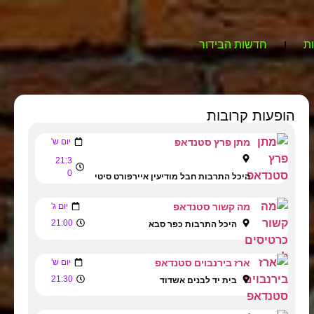
ת
חדשות הבידור
הופעות קרובות
מתן פרץ סטנדאפ
יום ש'
21:3
0
היכל התרבות חבל מודיעין איירפורט סיטי
מה קשור סטנדאפ
יום ג'
21:00
היכל התרבות כפר סבא
ארז בירנבוים סטנדאפ
יום ש'
21:30
בית יד לבנים אשדוד