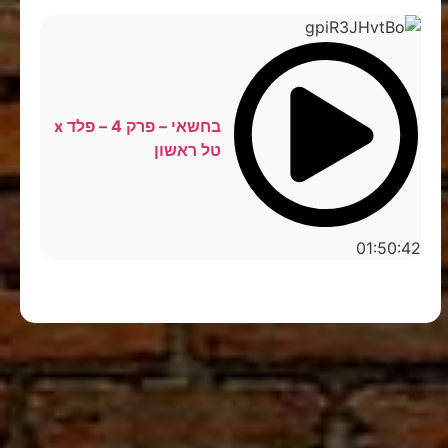
בחשאי – פרק 4 – פלד x
טל ראשון
01:50:42
סטנדאפ לצפייה ישירה