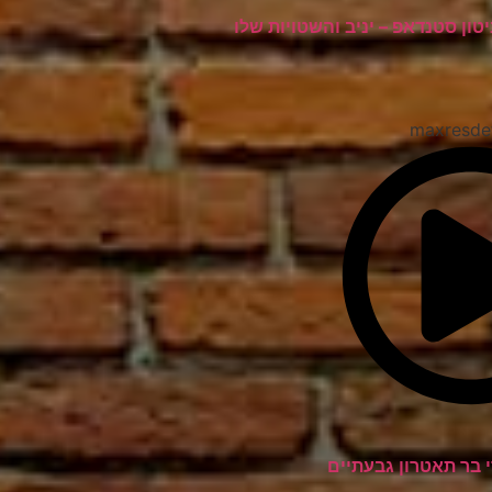
יטון סטנדאפ – יניב והשטויות שלו
 בר תאטרון גבעתיים