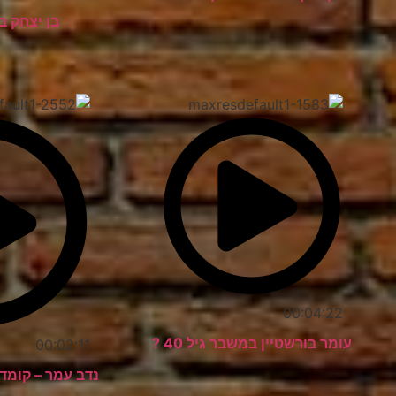
בן יצחק ב
00:04:22
עומר בורשטיין במשבר גיל 40 ?
00:02:11
נדב עמר – קומדי