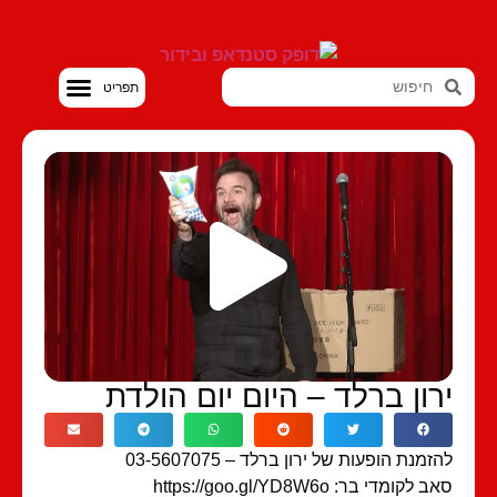
סטנדאפ VOD
רון ברלד – היום יום הולדת
זמנת הופעות של ירון ברלד – 03-5607075
 לקומדי בר: https://goo.gl/YD8W6o