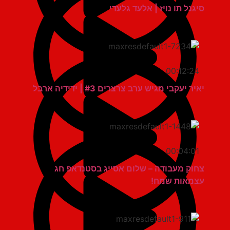
סיגנל תו נויז | אלעד גלעדי
00:12:24
יאיר יעקבי מגיש ערב צרצרים #3 | ידידיה ארבל
00:04:01
צחוק מעבודה – שלום אסייג בסטנדאפ חג
עצמאות שמח!