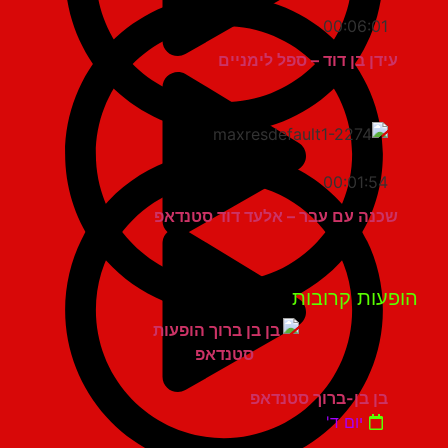
00:06:01
עידן בן דוד – ספל לימניים
00:01:54
שכנה עם עבר – אלעד דוד סטנדאפ
פעות קרובות
בן בן-ברוך סטנדאפ
יום ד'