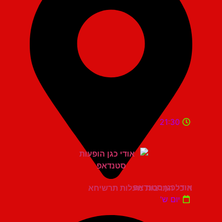
21:30
אודי כגן סטנדאפ
היכל התרבות מעלות תרשיחא
יום ש'