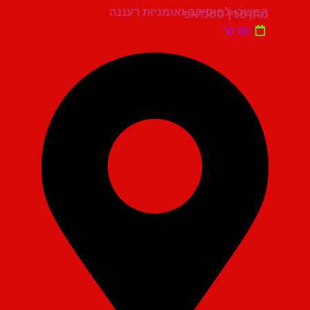
המשכן למוסיקה ואומניות רעננה
מתן פרץ סטנדאפ
יום ש'