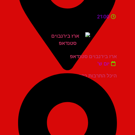
21:00
ארז בירנבוים סטנדאפ
יום ש'
היכל התרבות כפר סבא