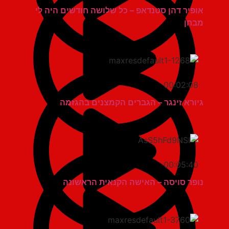
אופיר דהן סטנדאפ – כל שלושה חודשים היה לי
מבחן
00:02:08
גיורא זינגר – הגברים הקמצנים בהגזמה
00:05:40
נופר סויסה – האישה הקנאית הראשונה