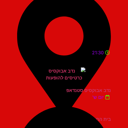
21:30
נדב אבוקסיס סטנדאפ
יום ש'
בית החייל תל אביב