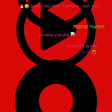
עופר חזון – סטנדאפ 1 :כמה בגדיםםםם 😆🔥
פעות קרובות
מתן פרץ סטנדאפ
יום ש'