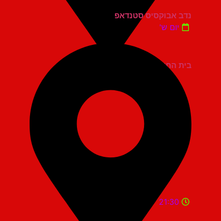
נדב אבוקסיס סטנדאפ
יום ש'
בית החייל תל אביב
21:30