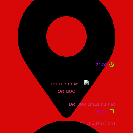
21:00
ארז בירנבוים סטנדאפ
יום ש'
היכל התרבות כפר סבא