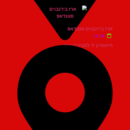
ארז בירנבוים סטנדאפ
יום ש'
תיאטרון יד למגינים יגור