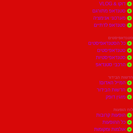
 VLOG
דאפ מתורגם
וני אנימציה
דאפ לדתיים
סטים
הסטנדאפיסטים
דאפיסטים
דאפיסטיות
בי סטנדאפ
בידור
ל האדום!
ות הבידור
ן דופק
ות
ות קרובות
הופעות
ות ומקומות