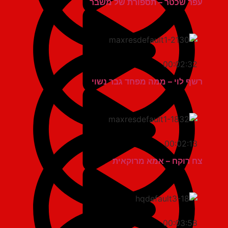
עפר שכטר – תספורת של משבר
00:02:32
רשף לוי – ממה מפחד גבר נשוי
00:02:13
צח רוקח – אמא מרוקאית
00:03:58