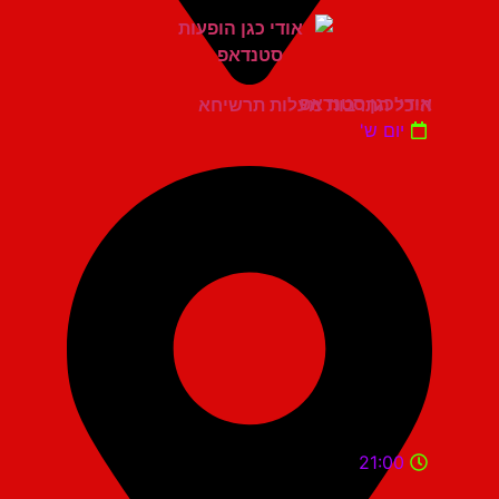
אודי כגן סטנדאפ
היכל התרבות מעלות תרשיחא
יום ש'
21:00