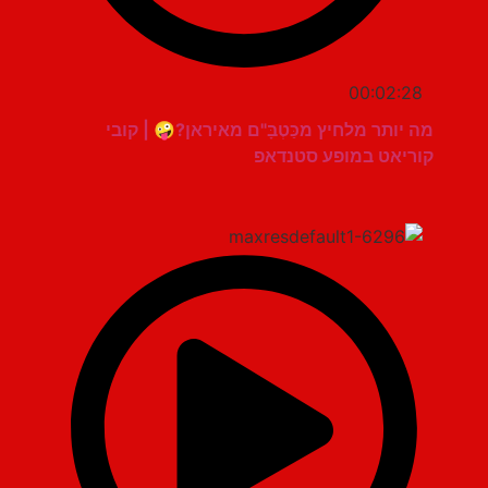
00:02:28
מה יותר מלחיץ מכַּטְבָּ"ם מאיראן?🤪 | קובי
קוריאט במופע סטנדאפ