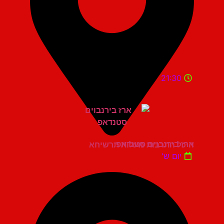
21:30
ארז בירנבוים סטנדאפ
היכל התרבות מעלות תרשיחא
יום ש'