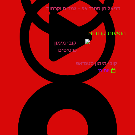
דניאל חן סטנד אפ – גמדים וקרחות
פעות קרובות
קובי מימון סטנדאפ
יום ה'