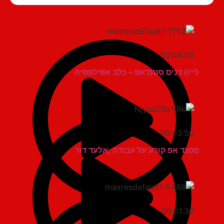
00:04:55
לייה דניס סטנדאפ – כלב אפילפסיה
00:03:50
סטנד אפ קורע על עבודה ,אלעד דוד
00:01:36