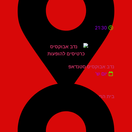
21:30
נדב אבוקסיס סטנדאפ
יום ש'
בית החייל תל אביב