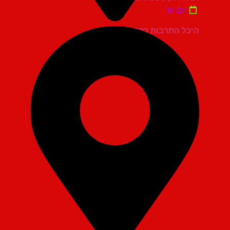
יום ש'
היכל התרבות כפר סבא