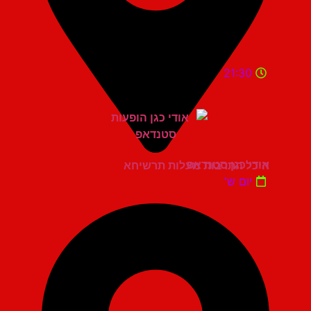
21:30
אודי כגן סטנדאפ
היכל התרבות מעלות תרשיחא
יום ש'