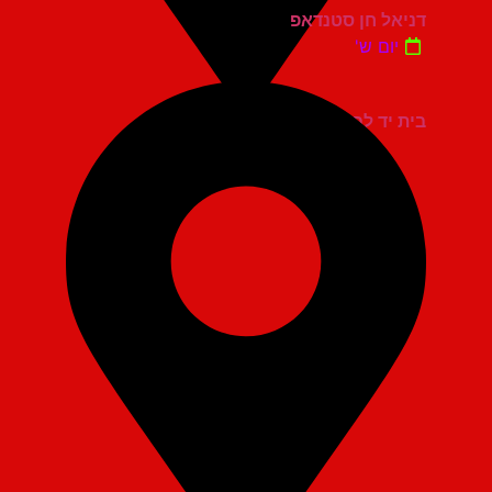
דניאל חן סטנדאפ
יום ש'
בית יד לבנים אשדוד