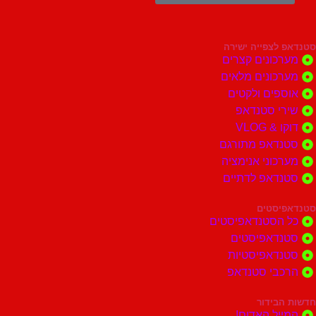
צפייה ישירה
ונים קצרים
ונים מלאים
ים ולקטים
י סטנדאפ
 VLOG
דאפ מתורגם
וני אנימציה
דאפ לדתיים
סטים
הסטנדאפיסטים
דאפיסטים
דאפיסטיות
בי סטנדאפ
בידור
ל האדום!