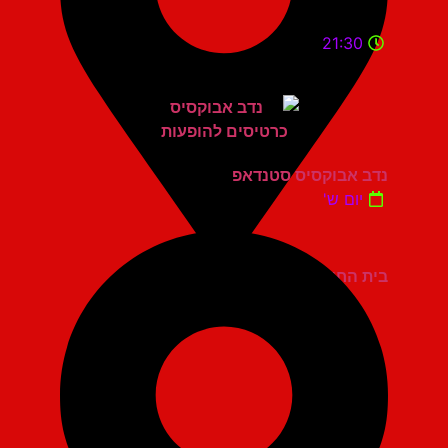
21:30
נדב אבוקסיס סטנדאפ
יום ש'
בית החייל תל אביב