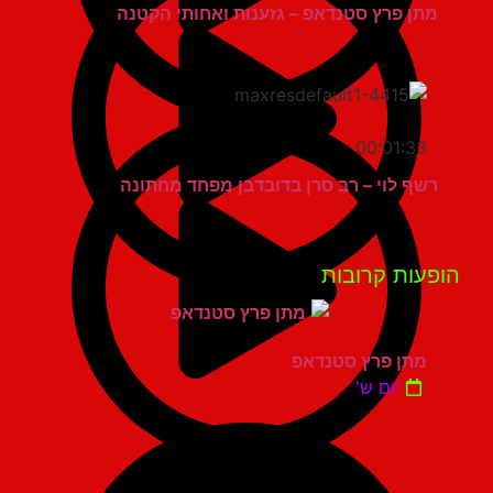
מתן פרץ סטנדאפ – גזענות ואחותי הקטנה
00:01:33
רשף לוי – רב סרן בדובדבן מפחד מחתונה
פעות קרובות
מתן פרץ סטנדאפ
יום ש'