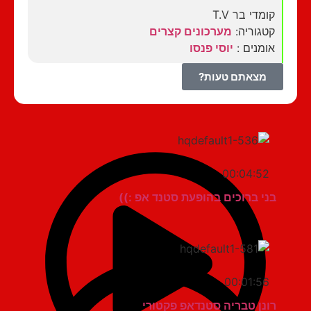
קומדי בר T.V
קטגוריה:
מערכונים קצרים
אומנים :
יוסי פנסו
מצאתם טעות?
00:04:52
בני ברוכים בהופעת סטנד אפ :))
00:01:56
רונן טבריה סטנדאפ פקטורי