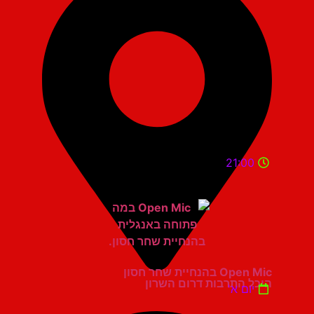
21:00
Open Mic בהנחיית שחר חסון
היכל התרבות דרום השרון
יום א'