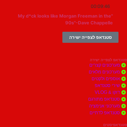
00:09:46
"My d*ck looks like Morgan Freeman in the
90s"-Dave Chappelle
סטנדאפ לצפייה ישירה
צפייה ישירה
ונים קצרים
ונים מלאים
ים ולקטים
י סטנדאפ
 VLOG
דאפ מתורגם
וני אנימציה
דאפ לדתיים
סטים