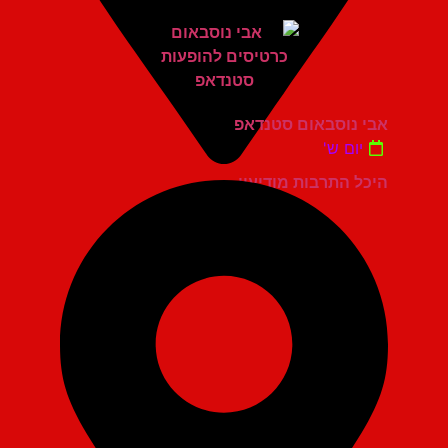
אבי נוסבאום סטנדאפ
יום ש'
היכל התרבות מודיעין