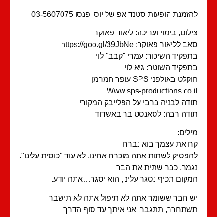
זמנת הופעות סטנד אפ של יוסי פנסו 03-5607075
לום, בימוי ועריכה: ליאור פאוקר
 לליאור פאוקר: https://goo.gl/39JbNe
פקיד השיכור: עמרי "קבב" לוי
פקיד השוטר: גיא לוי
לט באולפני SPS עופר המרמן
Www.sps-productions.co.
דה לבניה ברבי על הפלייבק המקורי
דה רבה: לסאנסט בר באשדוד
לים:
 את עצמך בוא נברח
פסיק לשתות אתה מוכרח אחינו, לא עוד "כוסית עלינו".
מר, כבר שתית את הבר
קום תכיף נסגר עלינו, הוא יסגר…אתה יודע.
 חבר ששומר אתה לא תיפול אתה לא תישבר
תחרר, תתגבר, אני איתך עד סוף הדרך