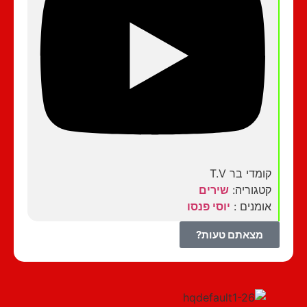
קומדי בר T.V
קטגוריה:
שירים
אומנים :
יוסי פנסו
מצאתם טעות?