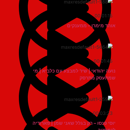
00:01:15
אוהד מימרן – ממענקים
00:01:45
נועה יהודאי | שיר למבצע עם כלביא | מי
שמתעסק מתרסק
00:03:23
יוסי פנסו – רק בגלל שאני שמן | פארודיה
לנמסטה