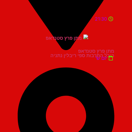
21:30
מתן פרץ סטנדאפ
היכל התרבות ספי ריבלין נתניה
יום ש'