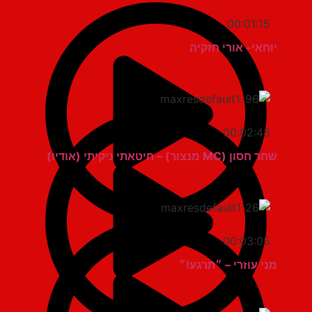
00:01:15
יוחאי- אורי חזקיה
00:02:43
שחר חסון (MC מנצור) – חיטאתי ניקיתי (אודיו)
00:03:05
מני עוזרי – ״תרגע!״