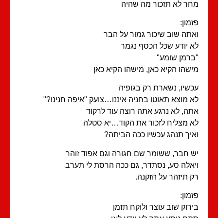
ר לא תזכור מה שהיה
מון:
תה שוב שיכור גמור על הבר
 יודע שכל הכסף נגמר
רמן שומע"
שהו הקיא כאן, מישהו הקיא כאן
שיו, נשארת רק בגופיה
 מוצא תאוטו בחניה איננו…צועק "איפה חנינו?"
ה, לא נרגע אתה רוצה עוד לרקוד
 מצליח לזכור את הקוד…יא סטלה
יך תנהג עכשיו ככה הביתה?
 חבר, ששומר שם חגורה וגם אפוד זוהר
אלה סע, נסתדר, גם ככה הרסת לי תערב
 תיזהר על הזקנה.
מון:
רוק שוב עוצר ולוקח תזמן