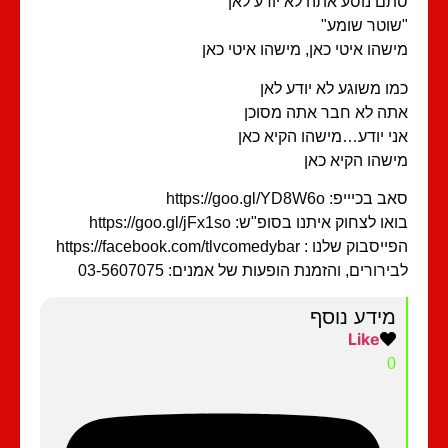
ם נוסע אתה לא יודע לאן
וטר שומע"
שהו איטי כאן, מישהו איטי כאן
ו משוגע לא יודע לאן
ה לא חבר אתה מסוכן
י יודע…מישהו הקיא כאן
שהו הקיא כאן
בכיייפ: https://goo.gl/YD8W6o
ו לצחוק איתנו בסופ"ש: https://goo.gl/jFx1so
בוק שלנו : https://facebook.com/tlvcomedybar
ירורים, והזמנת הופעות של אמנים: 03-5607075
מידע נוסף
Like
0