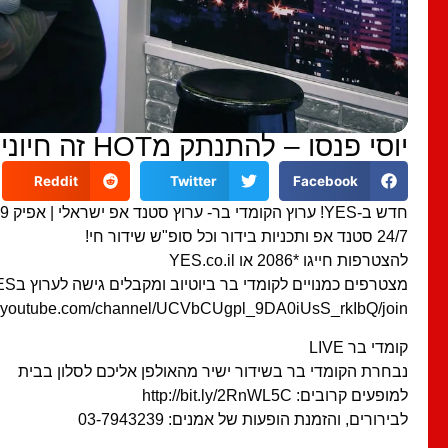
יוסי פנסו – להתנתק מHOT זה חיוני
Reddit
Twitter
Facebook
חדש ב-YES! ערוץ הקומדי בר- ערוץ סטנד אפ ישראלי | אפיק 39 בשלט
24/7 סטנד אפ ותכניות בידור וכל סופ"ש שידור חי!
להצטרפות חייגו *2086 או YES.co.il
מצטרפים כמנויים לקומדי בר ביוטיוב ומקבלים גישה לערוץ בYES
w.youtube.com/channel/UCVbCUgpl_9DA0iUsS_rkIbQ/join
קומדי בר LIVE
נבחרת הקומדי בר בשידור ישיר מהאולפן אליכם לסלון בבית
למופעים קרובים: http://bit.ly/2RnWL5C
לבירורים, והזמנת הופעות של אמנים: 03-7943239