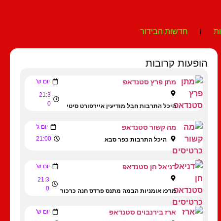
ת
חדשות הבידור
הופעות קרובות
מתן פרץ סטנדאפ
יום ש'
21:3
0
היכל התרבות חבל מודיעין איירפורט סיטי
מה קשור סטנדאפ
יום ג'
21:00
היכל התרבות כפר סבא
דניאל חן סטנדאפ
יום ש'
21:3
0
מרכז אומניות הבמה מתנס פרדס חנה כרכור
ארז בירנבוים סטנדאפ
יום ש'