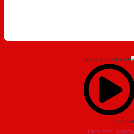
מצאתם טעות?
00:01:3
ל כהנא – דברי ברור!!!