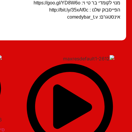
מנוי לקומדי בר טי וי: https://goo.gl/YD8W6o
הפייסבוק שלנו : http://bit.ly/35xAf0c
אינסטגרם: comedybar_t.v
6
סיג