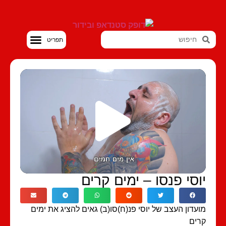
סטנדאפ VOD
וסי פנסו – ימים קרים
עדון העצב של יוסי פנ(ח)סו(ב) גאים להציג את ימים
ים