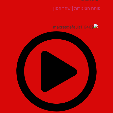
פותח הצינורות | שחר חסון