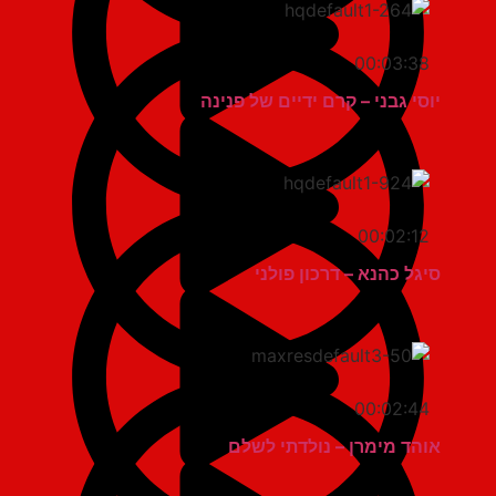
00:03:38
יוסי גבני – קרם ידיים של פנינה
00:02:12
סיגל כהנא – דרכון פולני
00:02:44
אוהד מימרן – נולדתי לשלם