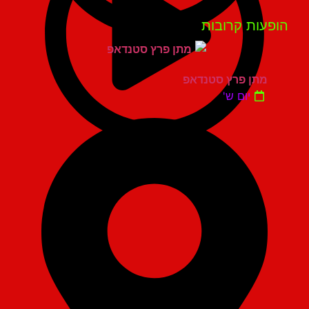
פעות קרובות
מתן פרץ סטנדאפ
יום ש'