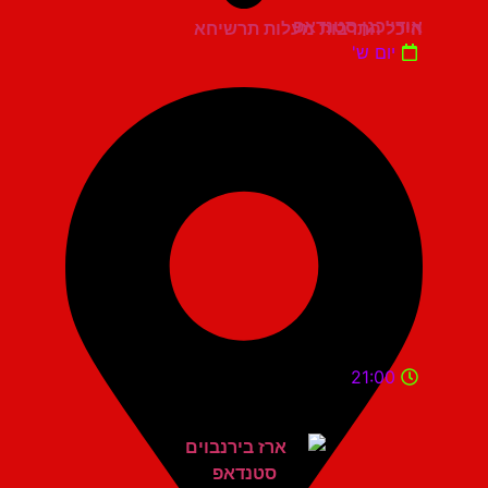
אודי כגן סטנדאפ
היכל התרבות מעלות תרשיחא
יום ש'
21:00