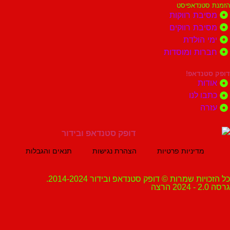
נדאפיסט
ת רווקות
ת רווקים
הולדת
ות ומוסדות
נדאפ!
ת
 לנו
ה
מדיניות פרטיות
הצהרת נגישות
תנאים והגבלות
ת שמרות © דופק סטנדאפ ובידור 2014-2024.