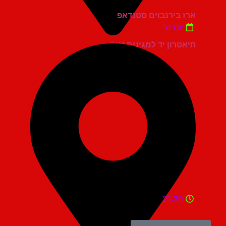
ארז בירנבוים סטנדאפ
יום ש'
תיאטרון יד למגינים יגור
21:30