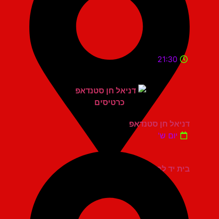
21:30
דניאל חן סטנדאפ
יום ש'
בית יד לבנים אשדוד