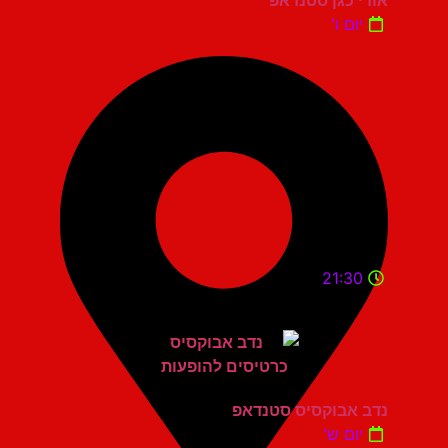
אודי כגן סטנדאפ
יום ו'
21:30
נדב אבוקסיס סטנדאפ
יום ש'