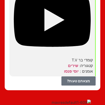
קומדי בר T.V
קטגוריה:
שירים
אומנים :
יוסי פנסו
מצאתם טעות?