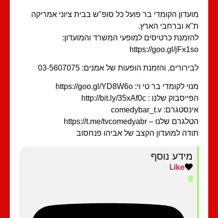
עדון הקומדי בר פועל כל סופ"ש בבית ציוני אמריקה
א וברחבי הארץ.
זמנת כרטיסים למופעי המשרד והמועדון:
https://goo.gl/jFx1
ירורים, והזמנת הופעות של אמנים: 03-5607075
י לקומדי בר טי וי: https://goo.gl/YD8W6o
סבוק שלנו : http://bit.ly/35xAf0c
סטגרם: comedybar_t.v
רם שלנו – https://t.me/tvcomedyabr
דה למועדון הקצב של אביהו פנחסוב
מידע נוסף
Like
0