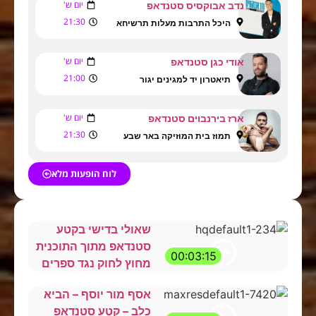
יום ש'
נדב אבוקסיס סטנדאפ
21:30
היכל התרבות מעלות תרשיחא
יום ש'
אודי כגן סטנדאפ
21:00
תיאטרון יד למגינים יגור
יום ש'
ארז בירנבוים סטנדאפ
21:30
תמוז בית המוזיקה באר שבע
לוח הופעות מלא
שאולי בדישי בקטע
סטנדאפ מתוך התוכנית
00:03:15
מחוץ לחוק נגד ספרים
אסף מור יוסף – הביא
כלב – קטע סטנדאפ