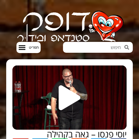
חדשות הבידור
סטנדאפ VOD
יוסי פנסו – גאה בקהילה