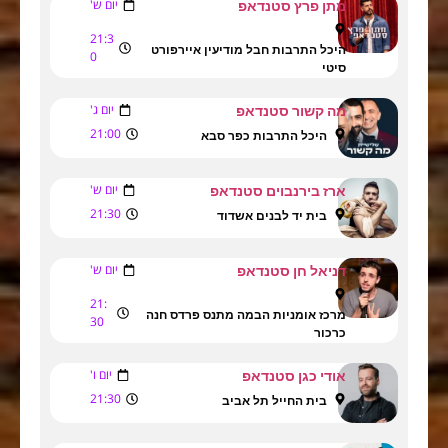
יום ש'
מתן פרץ סטנדאפ
21:3
היכל התרבות חבל מודיעין איירפורט
0
סיטי
יום ג'
מה קשור סטנדאפ
21:00
היכל התרבות כפר סבא
יום ש'
ארז בירנבוים סטנדאפ
21:30
בית יד לבנים אשדוד
יום ש'
דניאל חן סטנדאפ
21:
מרכז אומניות הבמה מתנס פרדס חנה
30
כרכור
יום ו'
אודי כגן סטנדאפ
21:30
בית החייל תל אביב