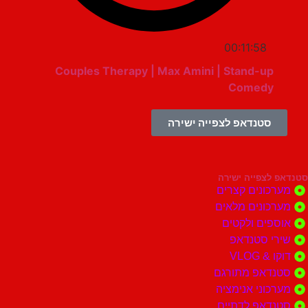
00:11:58
Couples Therapy | Max Amini | Stand-up
Comedy
סטנדאפ לצפייה ישירה
צפייה ישירה
ונים קצרים
ונים מלאים
ים ולקטים
י סטנדאפ
 VLOG
דאפ מתורגם
וני אנימציה
דאפ לדתיים