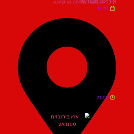
אודי כגן סטנדאפ
היכל התרבות מעלות תרשיחא
יום ש'
21:00