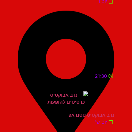
יום ו'
21:30
נדב אבוקסיס סטנדאפ
יום ש'