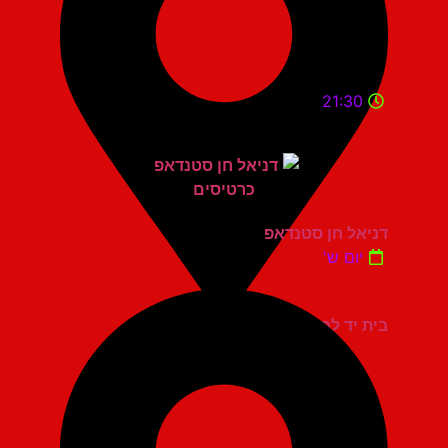
21:30
דניאל חן סטנדאפ
יום ש'
בית יד לבנים אשדוד