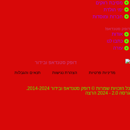
ת רווקים
הולדת
ות ומוסדות
נדאפ!
ת
 לנו
ה
מדיניות פרטיות
הצהרת נגישות
תנאים והגבלות
ת שמרות © דופק סטנדאפ ובידור 2014-2024.