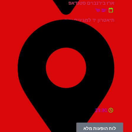
ארז בירנבוים סטנדאפ
יום ש'
תיאטרון יד למגינים יגור
21:30
לוח הופעות מלא