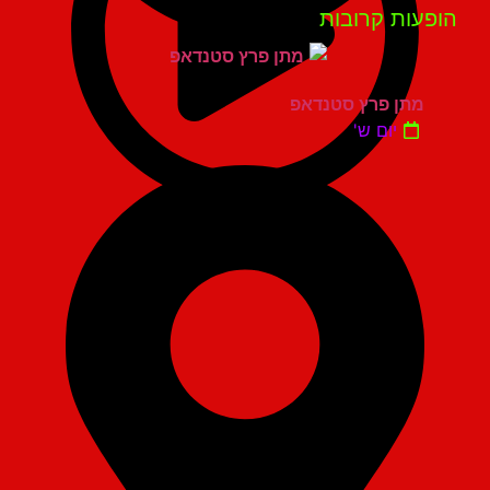
פעות קרובות
מתן פרץ סטנדאפ
יום ש'