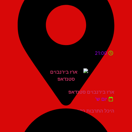
21:00
ארז בירנבוים סטנדאפ
יום ש'
היכל התרבות כפר סבא