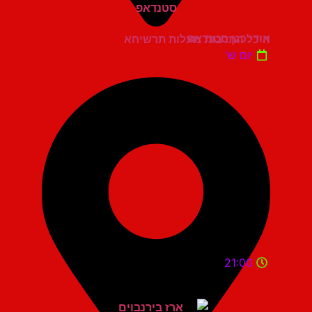
אודי כגן סטנדאפ
היכל התרבות מעלות תרשיחא
יום ש'
21:00