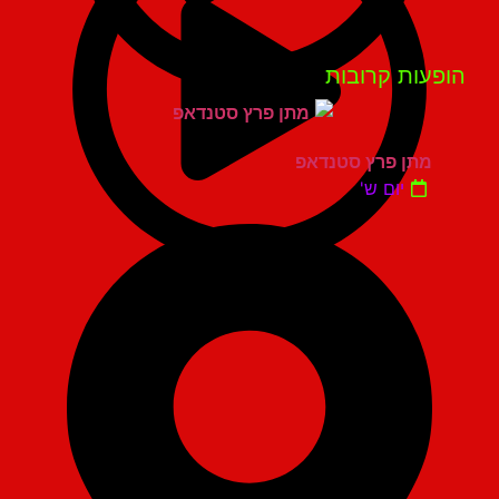
פעות קרובות
מתן פרץ סטנדאפ
יום ש'