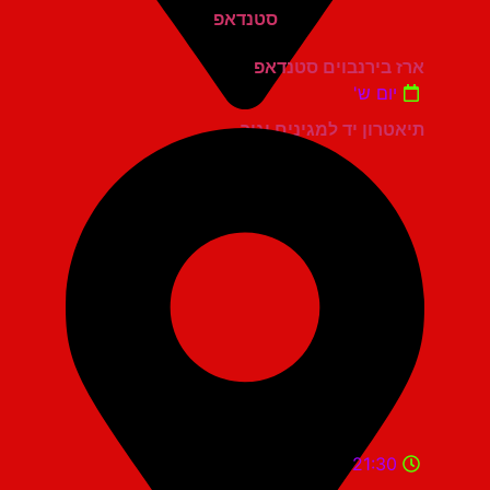
ארז בירנבוים סטנדאפ
יום ש'
תיאטרון יד למגינים יגור
21:30