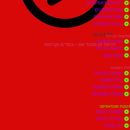
הסטנדאפיסטים
דאפיסטים
דאפיסטיות
בי סטנדאפ
00:04:20
בידור
ל האדום!
דניאל חן סטנד אפ – גמדים וקרחות
ות הבידור
ן דופק
ות
ות קרובות
הופעות
ות ומקומות
וני סטנדאפ
נדאפיסט
ת רווקות
ת רווקים
הולדת