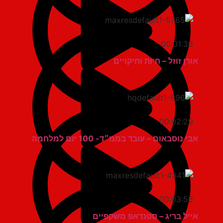
00:01:36
אורן זוזל – חיות וחיקויים
00:02:29
אבי נוסבאום – עובד בממ״ד- 100 יום למלחמה
00:03:56
אייל בריג – סטנדאפ משקפיים