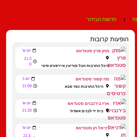
ת
חדשות הבידור
הופעות קרובות
מתן פרץ סטנדאפ
יום ש'
21:3
0
היכל התרבות חבל מודיעין איירפורט סיטי
מה קשור סטנדאפ
יום ג'
21:00
היכל התרבות כפר סבא
ארז בירנבוים סטנדאפ
יום ש'
21:30
בית יד לבנים אשדוד
דניאל חן סטנדאפ
יום ש'
21:3