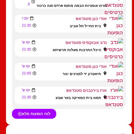
0
מרכז אומניות הבמה מתנס פרדס חנה כרכור
אודי כגן סטנדאפ
יום ו'
21:30
בית החייל תל אביב
נדב אבוקסיס סטנדאפ
יום ש'
21:30
היכל התרבות מעלות תרשיחא
אודי כגן סטנדאפ
יום ש'
21:00
תיאטרון יד למגינים יגור
ארז בירנבוים סטנדאפ
יום ש'
21:30
תמוז בית המוזיקה באר שבע
לוח הופעות מלא